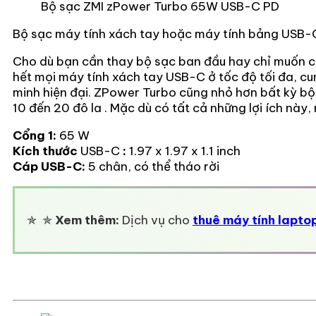
Bộ sạc ZMI zPower Turbo 65W USB-C PD
Bộ sạc máy tính xách tay hoặc máy tính bảng USB-C
Cho dù bạn cần thay bộ sạc ban đầu hay chỉ muốn 
hết mọi máy tính xách tay USB-C ở tốc độ tối đa, c
minh hiện đại. ZPower Turbo cũng nhỏ hơn bất kỳ bộ 
10 đến 20 đô la . Mặc dù có tất cả những lợi ích nà
Cổng 1:
65 W
Kích thước
USB-C
:
1.97 x 1.97 x 1.1 inch
Cáp USB-C:
5 chân, có thể tháo rời
✯ ✯
Xem thêm:
Dịch vụ cho
thuê máy tính lapto