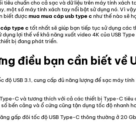
tiêu chuẩn cho cả sạc và dữ liệu trên máy tính xách t
y, một số máy tính xách tay nổi bật sử dụng nó. Vì vậ
n biết được
mua mua cáp usb type c
như thế nào sẽ hợ
à
cáp type c
tốt nhất sẽ giúp bạn tiếp tục sử dụng các t
dụng lợi thế về khả năng xuất video 4K của USB Type C.
hiết bị đang phát triển.
ng điều bạn cần biết về
ốc độ USB 3.1, cung cấp đủ năng lượng để sạc máy tính 
Type-C và tương thích với cả các thiết bị Type-C tiêu
t số bến cảng và ổ cứng cũng tận dụng tốc độ nhanh hơ
tăng gấp đôi tốc độ USB Type-C thông thường ở 20 Gbp