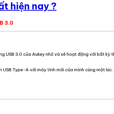
ất hiện nay ?
B 3.0
 USB 3.0 của Aukey nhỏ và sẽ hoạt động với bất kỳ th
iện USB Type-A với máy tính mới của mình cùng một lúc.