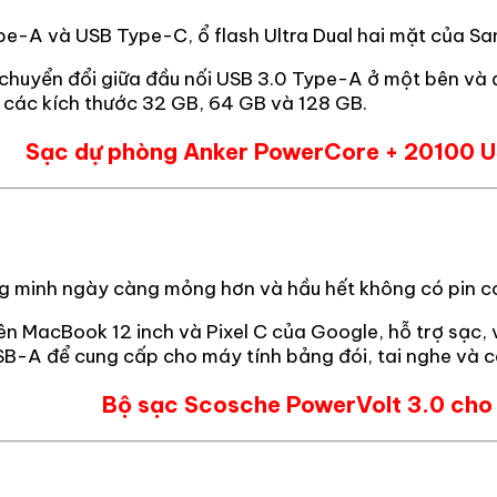
pe-A và USB Type-C, ổ flash Ultra Dual hai mặt của San
ể chuyển đổi giữa đầu nối USB 3.0 Type-A ở một bên và
ở các kích thước 32 GB, 64 GB và 128 GB.
Sạc dự phòng Anker PowerCore + 20100 
ng minh ngày càng mỏng hơn và hầu hết không có pin có
 MacBook 12 inch và Pixel C của Google, hỗ trợ sạc, vì
B-A để cung cấp cho máy tính bảng đói, tai nghe và cá
Bộ sạc Scosche PowerVolt 3.0 cho 