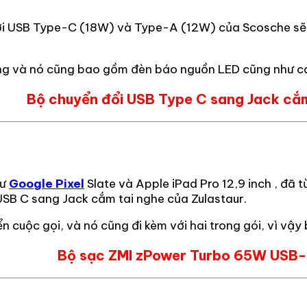
ơi USB Type-C (18W) và Type-A (12W) của Scosche sẽ gi
ờng và nó cũng bao gồm đèn báo nguồn LED cũng như cá
Bộ chuyển đổi USB Type C sang Jack cắm
hư
Google Pixel
Slate và Apple iPad Pro 12,9 inch , đã t
USB C sang Jack cắm tai nghe của Zulastaur.
ển cuộc gọi, và nó cũng đi kèm với hai trong gói, vì vậ
Bộ sạc ZMI zPower Turbo 65W USB