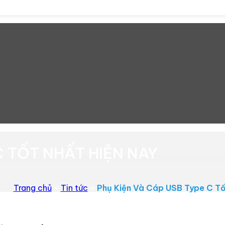
C TỐT NHẤT HIỆN NAY
Trang chủ
»
Tin tức
»
Phụ Kiện Và Cáp USB Type C Tố