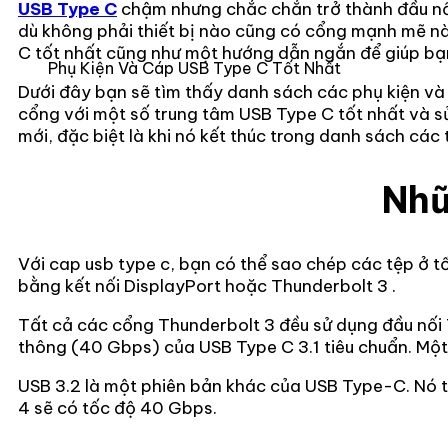
USB Type C
chậm nhưng chắc chắn trở thành đầu nối 
dù không phải thiết bị nào cũng có cổng mạnh mẽ nà
C tốt nhất cũng như một hướng dẫn ngắn để giúp bạ
Phụ Kiện Và Cáp USB Type C Tốt Nhất
Dưới đây bạn sẽ tìm thấy danh sách các phụ kiện v
cổng với một số trung tâm USB Type C tốt nhất và sử 
mới, đặc biệt là khi nó kết thúc trong danh sách các t
Nhữ
Với cap usb type c, bạn có thể sao chép các tệp ở t
bằng kết nối DisplayPort hoặc Thunderbolt 3 .
Tất cả các cổng Thunderbolt 3 đều sử dụng đầu nối 
thông (40 Gbps) của USB Type C 3.1 tiêu chuẩn. Mộ
USB 3.2 là một phiên bản khác của USB Type-C. Nó 
4 sẽ có tốc độ 40 Gbps.