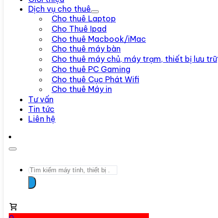
Dịch vụ cho thuê
Cho thuê Laptop
Cho Thuê Ipad
Cho thuê Macbook/iMac
Cho thuê máy bàn
Cho thuê máy chủ, máy trạm, thiết bị lưu trữ
Cho thuê PC Gaming
Cho thuê Cục Phát Wifi
Cho thuê Máy in
Tư vấn
Tin tức
Liên hệ
Search
...