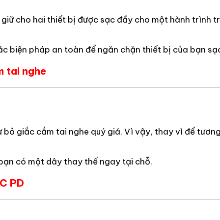
ữ cho hai thiết bị được sạc đầy cho một hành trình t
c biện pháp an toàn để ngăn chặn thiết bị của bạn sạ
 tai nghe
ừ bỏ giắc cắm tai nghe quý giá. Vì vậy, thay vì để tươn
y bạn có một dây thay thế ngay tại chỗ.
-C PD