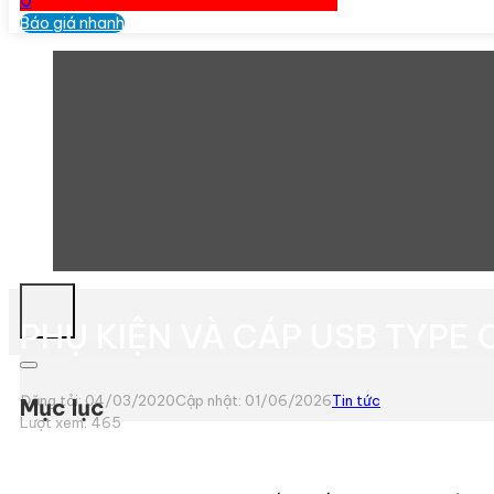
0
Báo giá nhanh
PHỤ KIỆN VÀ CÁP USB TYPE 
Đăng tải: 04/03/2020
Cập nhật: 01/06/2026
Tin tức
Mục lục
Lượt xem:
465