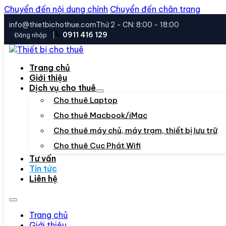
Chuyển đến nội dung chính
Chuyển đến chân trang
info@thietbichothue.com
Thứ 2 - CN: 8:00 - 18:00
0911 416 129
Đăng nhập
Trang chủ
Giới thiệu
Dịch vụ cho thuê
Cho thuê Laptop
Cho thuê Macbook/iMac
Cho thuê máy chủ, máy trạm, thiết bị lưu trữ
Cho thuê Cục Phát Wifi
Tư vấn
Tin tức
Liên hệ
Trang chủ
Giới thiệu