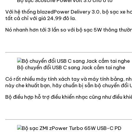
Bộ sạc Scosche PowerVolt 3.0 cho ô tô
Với hệ thống blazedPower Delivery 3.0, bộ sạc xe h
tất cả chỉ với giá 24,99 đô la.
Nó nhanh hơn tới 3 lần so với bộ sạc 5W thông thư
Bộ chuyển đổi USB C sang Jack cắm tai nghe
Có rất nhiều máy tính xách tay và máy tính bảng, n
này che khuất bạn, hãy chuẩn bị sẵn bộ chuyển đổi 
Bộ điều hợp hỗ trợ điều khiển nhạc cũng như điều khi