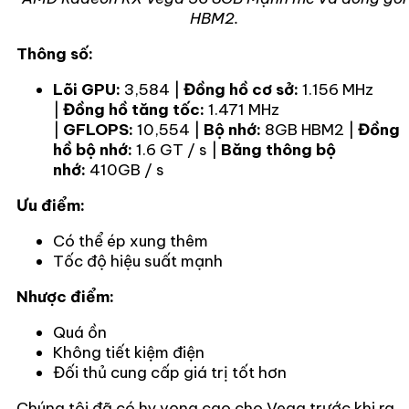
HBM2.
Thông số:
Lõi GPU:
3,584 |
Đồng hồ cơ sở:
1.156 MHz
|
Đồng hồ tăng tốc:
1.471 MHz
|
GFLOPS:
10,554 |
Bộ nhớ:
8GB HBM2 |
Đồng
hồ bộ nhớ:
1.6 GT / s |
Băng thông bộ
nhớ:
410GB / s
Ưu điểm:
Có thể ép xung thêm
Tốc độ hiệu suất mạnh
Nhược điểm:
Quá ồn
Không tiết kiệm điện
Đối thủ cung cấp giá trị tốt hơn
Chúng tôi đã có hy vọng cao cho Vega trước khi ra