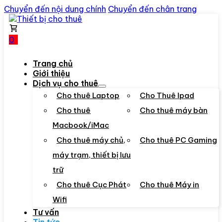
Chuyển đến nội dung chính
Chuyển đến chân trang
0
Trang chủ
Giới thiệu
Dịch vụ cho thuê
Cho thuê Laptop
Cho Thuê Ipad
Cho thuê
Cho thuê máy bàn
Macbook/iMac
Cho thuê máy chủ,
Cho thuê PC Gaming
máy trạm, thiết bị lưu
trữ
Cho thuê Cục Phát
Cho thuê Máy in
Wifi
Tư vấn