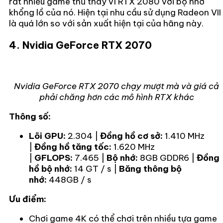
rất nhiều game thủ thay vì RTX 2080 với bộ nhớ
khổng lồ của nó. Hiện tại nhu cầu sử dụng Radeon VII
là quá lớn so với sản xuất hiện tại của hãng này.
4. Nvidia GeForce RTX 2070
Nvidia GeForce RTX 2070 chạy mượt mà và giá cả
phải chăng hơn các mô hình RTX khác
Thông số:
Lõi GPU:
2.304 |
Đồng hồ cơ sở:
1.410 MHz
|
Đồng hồ tăng tốc:
1.620 MHz
|
GFLOPS:
7.465 |
Bộ nhớ:
8GB GDDR6 |
Đồng
hồ bộ nhớ:
14 GT / s |
Băng thông bộ
nhớ:
448GB / s
Ưu điểm:
Chơi game 4K có thể chơi trên nhiều tựa game