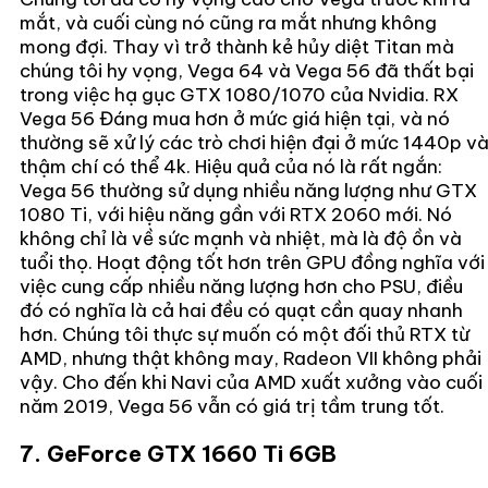
mắt, và cuối cùng nó cũng ra mắt nhưng không
mong đợi. Thay vì trở thành kẻ hủy diệt Titan mà
chúng tôi hy vọng, Vega 64 và Vega 56 đã thất bại
trong việc hạ gục GTX 1080/1070 của Nvidia. RX
Vega 56 Đáng mua hơn ở mức giá hiện tại, và nó
thường sẽ xử lý các trò chơi hiện đại ở mức 1440p v
thậm chí có thể 4k. Hiệu quả của nó là rất ngắn:
Vega 56 thường sử dụng nhiều năng lượng như GTX
1080 Ti, với hiệu năng gần với RTX 2060 mới. Nó
không chỉ là về sức mạnh và nhiệt, mà là độ ồn và
tuổi thọ. Hoạt động tốt hơn trên GPU đồng nghĩa với
việc cung cấp nhiều năng lượng hơn cho PSU, điều
đó có nghĩa là cả hai đều có quạt cần quay nhanh
hơn. Chúng tôi thực sự muốn có một đối thủ RTX từ
AMD, nhưng thật không may, Radeon VII không phải
vậy. Cho đến khi Navi của AMD xuất xưởng vào cuối
năm 2019, Vega 56 vẫn có giá trị tầm trung tốt.
7. GeForce GTX 1660 Ti 6GB