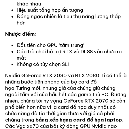
khác nhau
Hiệu suất tổng hợp ấn tượng
Đáng ngạc nhiên là tiêu thụ năng lượng thấp
hơn
Nhược điểm:
Đắt tiền cho GPU ‘tầm trung’
Các trò chơi hỗ trợ RTX và DLSS vẫn chưa ra
mắt
Không có tùy chọn SLI
Nvidia GeForce RTX 2080 và RTX 2080 Ti có thể là
những bước tiên phong của bộ card đồ
họa Turing mới, nhưng giá của chúng giữ chúng
ngoài tầm với của hầu hết các game thủ PC. Đương
nhiên, chúng tôi hy vọng GeForce RTX 2070 sẽ còn
phổ biến hơn nữa vì là card đồ họa duy nhất có
chức năng dò tia thời gian thực với giá cả phải
chăng trong
bảng xếp hạng card đồ họa laptop
.
Các Vga xx70 của bất kỳ dòng GPU Nvidia nào