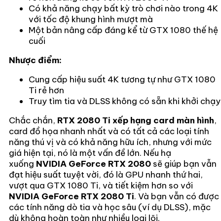
Có khả năng chạy bất kỳ trò chơi nào trong 4K
với tốc độ khung hình mượt mà
Một bản nâng cấp đáng kể từ GTX 1080 thế hệ
cuối
Nhược điểm:
Cung cấp hiệu suất 4K tương tự như GTX 1080
Ti rẻ hơn
Truy tìm tia và DLSS không có sẵn khi khởi chạy
Chắc chắn,
RTX 2080 Ti
xếp hạng card màn hình
,
card đồ họa nhanh nhất và có tất cả các loại tính
năng thú vị và có khả năng hữu ích, nhưng với mức
giá hiện tại, nó là một vấn đề lớn. Nếu hạ
xuống
NVIDIA GeForce RTX 2080
sẽ giúp bạn vẫn
đạt hiệu suất tuyệt vời, đó là GPU nhanh thứ hai,
vượt qua GTX 1080 Ti, và tiết kiệm hơn so với
NVIDIA GeForce RTX 2080 Ti
. Và bạn vẫn có được
các tính năng dò tia và học sâu (ví dụ DLSS), mặc
dù không hoàn toàn như nhiều loại lõi.