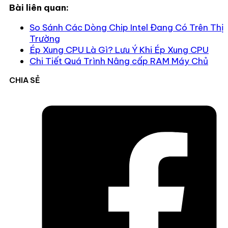
Bài liên quan:
So Sánh Các Dòng Chip Intel Đang Có Trên Thị
Trường
Ép Xung CPU Là Gì? Lưu Ý Khi Ép Xung CPU
Chi Tiết Quá Trình Nâng cấp RAM Máy Chủ
CHIA SẺ