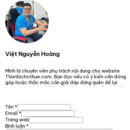
Việt Nguyễn Hoàng
Mình là chuyên viên phụ trách nội dung cho website
Thietbichothue.com. Bạn đọc nếu có ý kiến cần đóng
góp hoặc thắc mắc cần giải đáp đừng quên để lại
comment bên dưới bài viết nhé hoặc kết nối trực tiếp
với mình
Tại Đây .
Tên *
Email *
Trang web
Bình luận
*