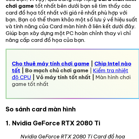
chơi game
tốt nhất bên dưới bạn sẽ tìm thấy các
card đồ họa tốt nhất với giá rẻ nhất phù hợp với
bạn, Bạn có thể tham khảo một số lưu ý về hiệu suất
và tính năng của Card màn hình ở liên kết dưới đây.
Giúp bạn xây dựng một PC hoàn chỉnh thay vì chỉ
nâng cấp card đồ họa của bạn.
Cho thuê máy tính chơi game
|
Chip Intel nào
tốt
|
Bo mạch chủ chơi game
|
Kiểm tra nhiệt
độ CPU
|
Vỏ máy tính tốt nhất
|
Màn hình chơi
game tốt nhất
So sánh card màn hình
1. Nvidia GeForce RTX 2080 Ti
Nvidia GeForce RTX 2080 Ti Card đồ họa