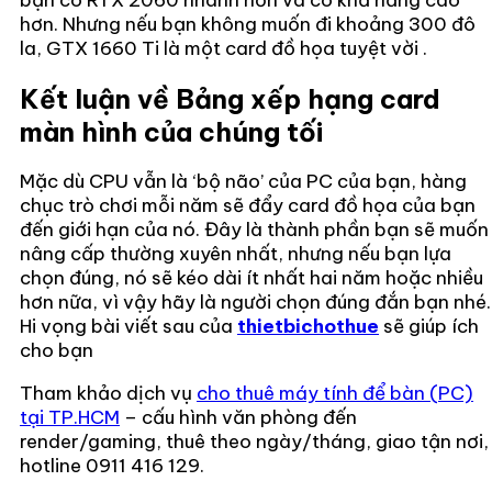
hơn. Nhưng nếu bạn không muốn đi khoảng 300 đô
la, GTX 1660 Ti là một card đồ họa tuyệt vời .
Kết luận về Bảng xếp hạng card
màn hình của chúng tối
Mặc dù CPU vẫn là ‘bộ não’ của PC của bạn, hàng
chục trò chơi mỗi năm sẽ đẩy card đồ họa của bạn
đến giới hạn của nó. Đây là thành phần bạn sẽ muốn
nâng cấp thường xuyên nhất, nhưng nếu bạn lựa
chọn đúng, nó sẽ kéo dài ít nhất hai năm hoặc nhiều
hơn nữa, vì vậy hãy là người chọn đúng đắn bạn nhé.
Hi vọng bài viết sau của
thietbichothue
sẽ giúp ích
cho bạn
Tham khảo dịch vụ
cho thuê máy tính để bàn (PC)
tại TP.HCM
– cấu hình văn phòng đến
render/gaming, thuê theo ngày/tháng, giao tận nơi,
hotline 0911 416 129.