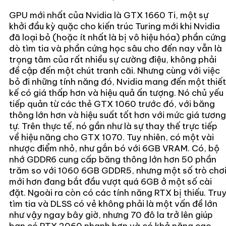
GPU mới nhất của Nvidia là GTX 1660 Ti, một sự
khởi đầu kỳ quặc cho kiến ​​trúc Turing mới khi Nvidia
đã loại bỏ (hoặc ít nhất là bị vô hiệu hóa) phần cứng
dò tìm tia và phần cứng học sâu cho đến nay vẫn là
trọng tâm của rất nhiều sự cường điệu, không phải
đề cập đến một chút tranh cãi. Nhưng cùng với việc
bỏ đi những tính năng đó, Nvidia mang đến một thiết
kế có giá thấp hơn và hiệu quả ấn tượng. Nó chủ yếu
tiếp quản từ các thẻ GTX 1060 trước đó, với băng
thông lớn hơn và hiệu suất tốt hơn với mức giá tương
tự. Trên thực tế, nó gần như là sự thay thế trực tiếp
về hiệu năng cho GTX 1070. Tuy nhiên, có một vài
nhược điểm nhỏ, như gắn bó với 6GB VRAM. Có, bộ
nhớ GDDR6 cung cấp băng thông lớn hơn 50 phần
trăm so với 1060 6GB GDDR5, nhưng một số trò chơ
mới hơn đang bắt đầu vượt quá 6GB ở một số cài
đặt. Ngoài ra còn có các tính năng RTX bị thiếu. Tru
tìm tia và DLSS có vẻ không phải là một vấn đề lớn
như vậy ngay bây giờ, nhưng 70 đô la trở lên giúp
bạn có RTX 2060 nhanh hơn và có khả năng cao