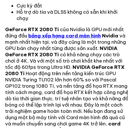
Cực kỳ đắt
Hỗ trợ dò tia và DLSS không có sẵn khi khởi
chạy
GeForce RTX 2080 Ti
của Nvidia là GPU mới nhất
đứng đầu
bảng xếp hạng card màn hình
Nvidia
và
mạnh nhất hiện tại, và đây cũng là một trong những
GPU bán chạy nhất từng được sản xuất.
NVIDIA
GeForce RTX 2080 Ti
có khả năng chạy các trò
chơi ở 4K, Và với một số trò chơi khắt khe nhất với
tốc độ 60fps trong Ultra HD.
NVIDIA GeForce RTX
2080 Ti
Hoạt động trên nền tảng kiến trúc GPU
NVIDIA Turing TU102 lớn hơn 60% so với Pascal
GP102 trong 1080 Ti, và nền tảng đồ họa RTX mang
tính cách mạng, card đồ họa RTX kết hợp công ngh
dò tia thời gian thực, trí tuệ nhân tạo và khả năng đ
bóng có thể lập trình lại với nhau. Đây là một cách
trải nghiệm game hoàn toàn mới. Nếu bạn đang sử
dụng một bộ máy tính với Card màn hình đã quá cũ
và muốn chuyển sang chơi game 4K trở lên,
card