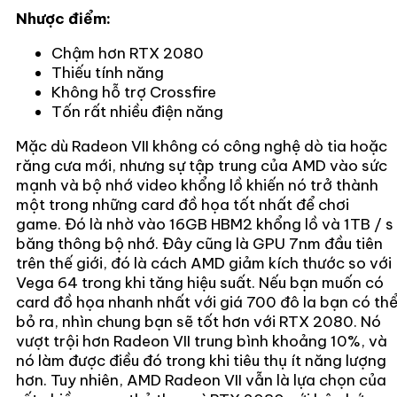
Nhược điểm:
Chậm hơn RTX 2080
Thiếu tính năng
Không hỗ trợ Crossfire
Tốn rất nhiều điện năng
Mặc dù Radeon VII không có công nghệ dò tia hoặc
răng cưa mới, nhưng sự tập trung của AMD vào sức
mạnh và bộ nhớ video khổng lồ khiến nó trở thành
một trong những card đồ họa tốt nhất để chơi
game. Đó là nhờ vào 16GB HBM2 khổng lồ và 1TB / s
băng thông bộ nhớ. Đây cũng là GPU 7nm đầu tiên
trên thế giới, đó là cách AMD giảm kích thước so với
Vega 64 trong khi tăng hiệu suất. Nếu bạn muốn có
card đồ họa nhanh nhất với giá 700 đô la bạn có th
bỏ ra, nhìn chung bạn sẽ tốt hơn với RTX 2080. Nó
vượt trội hơn Radeon VII trung bình khoảng 10%, và
nó làm được điều đó trong khi tiêu thụ ít năng lượng
hơn. Tuy nhiên, AMD Radeon VII vẫn là lựa chọn của