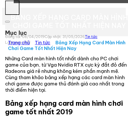
BẢNG XẾP HẠNG CARD MÀN HÌNH
CHƠI GAME TỐT NHẤT HIỆN NAY
Mục lục
Đăng tải: 08/04/2019
Cập nhật: 31/05/2026
Tin tức
Trang chủ
»
Tin tức
»
Bảng Xếp Hạng Card Màn Hình
Lượt xem:
491
Chơi Game Tốt Nhất Hiện Nay
Những Card màn hình tốt nhất dành cho PC chơi
game của bạn, từ Vga Nvidia RTX cực kỳ đắt đỏ đến
Radeons giá rẻ nhưng không kém phần mạnh mẽ.
Cùng tham khảo bảng xếp hạng các card màn hình
chơi game được game thủ đánh giá cao nhất trong
thời điểm hiện tại.
Bảng xếp hạng card màn hình chơi
game tốt nhất 2019