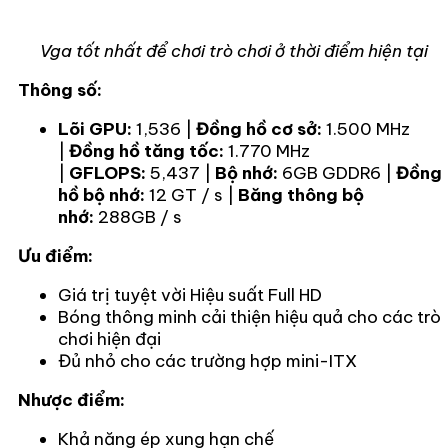
Vga tốt nhất để chơi trò chơi ở thời điểm hiện tại
Thông số:
Lõi GPU:
1,536 |
Đồng hồ cơ sở:
1.500 MHz
|
Đồng hồ tăng tốc:
1.770 MHz
|
GFLOPS:
5,437 |
Bộ nhớ:
6GB GDDR6 |
Đồng
hồ bộ nhớ:
12 GT / s |
Băng thông bộ
nhớ:
288GB / s
Ưu điểm:
Giá trị tuyệt vời Hiệu suất Full HD
Bóng thông minh cải thiện hiệu quả cho các trò
chơi hiện đại
Đủ nhỏ cho các trường hợp mini-ITX
Nhược điểm:
Khả năng ép xung hạn chế