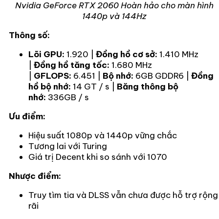
Nvidia GeForce RTX 2060 Hoàn hảo cho màn hình
1440p và 144Hz
Thông số:
Lõi GPU:
1.920 |
Đồng hồ cơ sở:
1.410 MHz
|
Đồng hồ tăng tốc:
1.680 MHz
|
GFLOPS:
6.451 |
Bộ nhớ:
6GB GDDR6 |
Đồng
hồ bộ nhớ:
14 GT / s |
Băng thông bộ
nhớ:
336GB / s
Ưu điểm:
Hiệu suất 1080p và 1440p vững chắc
Tương lai với Turing
Giá trị Decent khi so sánh với 1070
Nhược điểm:
Truy tìm tia và DLSS vẫn chưa được hỗ trợ rộng
rãi