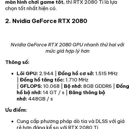
màn hình chơi game tốt,
thì RTX 2080 Ti là lựa
chọn tốt nhất hiện có.
2. Nvidia GeForce RTX 2080
Nvidia GeForce RTX 2080 GPU nhanh thứ hai với
mức giá hợp lý hơn
Thông số:
Lõi GPU:
2.944 |
Đồng hồ cơ sở:
1.515 MHz
|
Đồng hồ tăng tốc:
1.710 MHz
|
GFLOPS:
10.068 |
Bộ nhớ:
8GB GDDR6 |
Đồn
hồ bộ nhớ:
14 GT / s |
Băng thông bộ
nhớ:
448GB / s
Ưu điểm:
Cung cấp phương pháp dò tia và DLSS với giá
rẻ hơn đáng kể so với RTX 2080 Ti