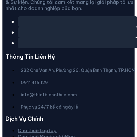
& Sự kiện. Chúng tôi cam kết mang lại giải pháp tối ưu
nhất cho doanh nghiệp của bạn.
Thông Tin Liên Hệ
232 Chu Văn An, Phường 26, Quận Bình Thạnh, TP.HCM
0911 416 129
info@thietbichothue.com
Phục vụ 24/7 kể cả ngày lễ
Dịch Vụ Chính
Cho thuê Laptop
Cho thuê Macbook/iMac