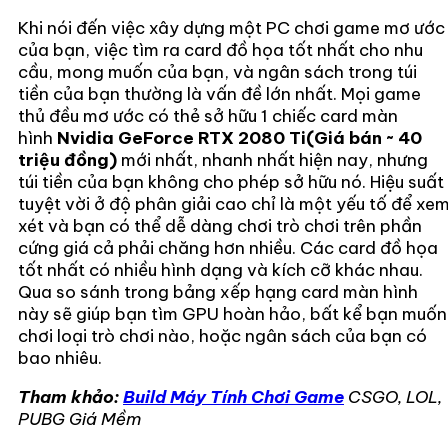
Khi nói đến việc xây dựng một PC chơi game mơ ước
của bạn, việc tìm ra card đồ họa tốt nhất cho nhu
cầu, mong muốn của bạn, và ngân sách trong túi
tiền của bạn thường là vấn đề lớn nhất. Mọi game
thủ đều mơ ước có thẻ sở hữu 1 chiếc card màn
hình
Nvidia GeForce RTX 2080 Ti(Giá bán ~ 40
triệu đồng)
mới nhất, nhanh nhất hiện nay, nhưng
túi tiền của bạn không cho phép sở hữu nó. Hiệu suất
tuyệt vời ở độ phân giải cao chỉ là một yếu tố để xe
xét và bạn có thể dễ dàng chơi trò chơi trên phần
cứng giá cả phải chăng hơn nhiều. Các card đồ họa
tốt nhất có nhiều hình dạng và kích cỡ khác nhau.
Qua so sánh trong bảng xếp hạng card màn hình
này sẽ giúp bạn tìm GPU hoàn hảo, bất kể bạn muốn
chơi loại trò chơi nào, hoặc ngân sách của bạn có
bao nhiêu.
Tham khảo:
Build Máy Tính Chơi Game
CSGO, LOL,
PUBG Giá Mềm