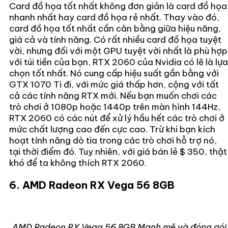
Card đồ họa tốt nhất không đơn giản là card đồ họa
nhanh nhất hay card đồ họa rẻ nhất. Thay vào đó,
card đồ họa tốt nhất cần cân bằng giữa hiệu năng,
giá cả và tính năng. Có rất nhiều card đồ họa tuyệt
vời, nhưng đối với một GPU tuyệt vời nhất là phù hợp
với túi tiền của bạn, RTX 2060 của Nvidia có lẽ là lựa
chọn tốt nhất. Nó cung cấp hiệu suất gần bằng với
GTX 1070 Ti đi, với mức giá thấp hơn, cộng với tất
cả các tính năng RTX mới. Nếu bạn muốn chơi các
trò chơi ở 1080p hoặc 1440p trên màn hình 144Hz,
RTX 2060 có các nút để xử lý hầu hết các trò chơi ở
mức chất lượng cao đến cực cao. Trừ khi bạn kích
hoạt tính năng dò tia trong các trò chơi hỗ trợ nó,
tại thời điểm đó. Tuy nhiên, với giá bán lẻ $ 350, thật
khó để ta không thích RTX 2060.
6. AMD Radeon RX Vega 56 8GB
AMD Radeon RX Vega 56 8GB Mạnh mẽ và đóng gói