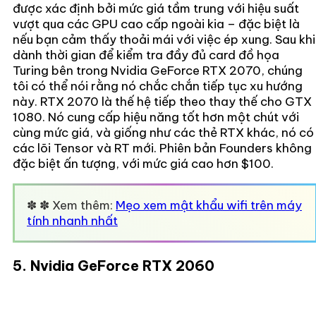
được xác định bởi mức giá tầm trung với hiệu suất
vượt qua các GPU cao cấp ngoài kia – đặc biệt là
nếu bạn cảm thấy thoải mái với việc ép xung. Sau khi
dành thời gian để kiểm tra đầy đủ card đồ họa
Turing bên trong Nvidia GeForce RTX 2070, chúng
tôi có thể nói rằng nó chắc chắn tiếp tục xu hướng
này. RTX 2070 là thế hệ tiếp theo thay thế cho GTX
1080. Nó cung cấp hiệu năng tốt hơn một chút với
cùng mức giá, và giống như các thẻ RTX khác, nó có
các lõi Tensor và RT mới. Phiên bản Founders không
đặc biệt ấn tượng, với mức giá cao hơn $100.
✽ ✽ Xem thêm:
Mẹo xem mật khẩu wifi trên máy
tính nhanh nhất
5. Nvidia GeForce RTX 2060