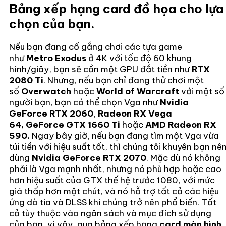
Bảng xếp hạng card đồ họa cho lựa
chọn của bạn.
Nếu bạn đang cố gắng chơi các tựa game
như
Metro Exodus
ở 4K với tốc độ 60 khung
hình/giây, bạn sẽ cần một GPU đắt tiền như
RTX
2080 Ti
. Nhưng, nếu bạn chỉ đang thử chơi một
số
Overwatch
hoặc
World of Warcraft
với một số
người bạn, bạn có thể chọn Vga như
Nvidia
GeForce RTX 2060
,
Radeon RX Vega
64,
GeForce GTX 1660 Ti
hoặc
AMD Radeon RX
590.
Ngay bây giờ, nếu bạn đang tìm một Vga vừa
túi tiền với hiệu suất tốt, thì chúng tôi khuyên bạn nê
dùng
Nvidia GeForce RTX 2070
. Mặc dù nó không
phải là Vga mạnh nhất, nhưng nó phù hợp hoặc cao
hơn hiệu suất của GTX thế hệ trước 1080, với mức
giá thấp hơn một chút, và nó hỗ trợ tất cả các hiệu
ứng dò tia và DLSS khi chúng trở nên phổ biến. Tất
cả tùy thuộc vào ngân sách và mục đích sử dụng
của bạn, vì vậy, qua bảng xếp hạng
card màn hình