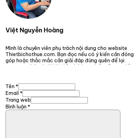
Việt Nguyễn Hoàng
Mình là chuyên viên phụ trách nội dung cho website
Thietbichothue.com. Bạn đọc nếu có ý kiến cần đóng
góp hoặc thắc mắc cần giải đáp đừng quên để lại
comment bên dưới bài viết nhé hoặc kết nối trực tiếp
với mình
Tại Đây .
Tên *
Email *
Trang web
Bình luận
*