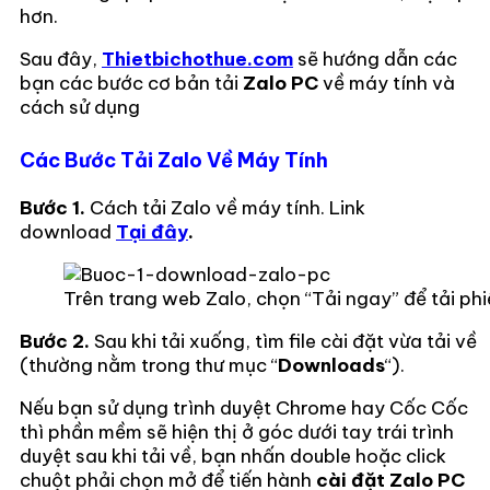
hơn.
Sau đây,
Thietbichothue.com
sẽ hướng dẫn các
bạn các bước cơ bản tải
Zalo PC
về máy tính và
cách sử dụng
Các Bước Tải Zalo Về Máy Tính
Bước 1.
Cách tải Zalo về máy tính. Link
download
Tại đây
.
Trên trang web Zalo, chọn “Tải ngay” để tải p
Bước 2.
Sau khi tải xuống, tìm file cài đặt vừa tải về
(thường nằm trong thư mục “
Downloads
“).
Nếu bạn sử dụng trình duyệt Chrome hay Cốc Cốc
thì phần mềm sẽ hiện thị ở góc dưới tay trái trình
duyệt sau khi tải về, bạn nhấn double hoặc click
chuột phải chọn mở để tiến hành
cài đặt Zalo PC