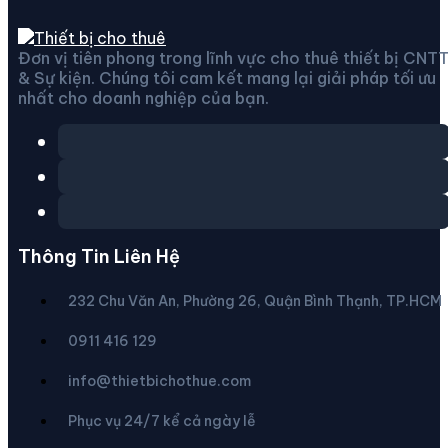
Đơn vị tiên phong trong lĩnh vực cho thuê thiết bị CNT
& Sự kiện. Chúng tôi cam kết mang lại giải pháp tối ưu
nhất cho doanh nghiệp của bạn.
Thông Tin Liên Hệ
232 Chu Văn An, Phường 26, Quận Bình Thạnh, TP.HCM
0911 416 129
info@thietbichothue.com
Phục vụ 24/7 kể cả ngày lễ