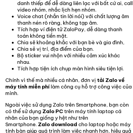
danh thiếp để dễ dàng liên lạc với bất cứ ai, call
video nhóm, nhắc lịch hẹn nhóm.
Voice chat (nhắn tin lời nói) với chất lượng âm
thanh nén rõ ràng, không tạp âm.
Tích hợp ví điện tử ZaloPay, dễ dàng thanh
toán không tiền mặt.
Chia sẽ khoảng khắc với bạn bè và gia đình,
Chia sẻ vị trí, địa điểm của bạn.
Bộ sticker vui nhộn với nhiều cảm xúc khác
nhau.
Tích hợp tiện ích chụp màn hình siêu tiện lợi.
Chính vì thế mà nhiều cá nhân, đơn vị
tải Zalo về
máy tính miễn phí
làm công cụ hỗ trợ công việc của
mình.
Ngoài việc sử dụng Zalo trên Smartphone, bạn còn
có thể sử dụng
Zalo PC
trên máy tính laptop cá
nhân của bạn giống y hệt như trên
Smartphone.
Zalo download
cho laptop hoặc máy
tính bàn giúp quá trình làm việc nhanh hơn, hiệu quả