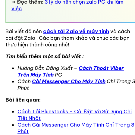
➟
Đọc thêm:
3 lý do nên chọn zalo PC khi làm
việc
Bài viết đã nên
cách tải Zalo về máy tính
và cách
cài đặt Zalo . Các bạn tham khảo và chúc các bạn
thực hiện thành công nhé!
Tìm hiểu thêm một số bài viết :
Hướng Dẫn Đăng Xuất –
Cách Thoát Viber
Trên Máy Tính
PC
Cách
Cài Messenger Cho Máy Tính
Chỉ Trong 
Phút
Bài liên quan:
Cách Tải Bluestacks – Cài Đặt Và Sử Dụng Chi
Tiết Nhất
Cách Cài Messenger Cho Máy Tính Chỉ Trong 3
Phút