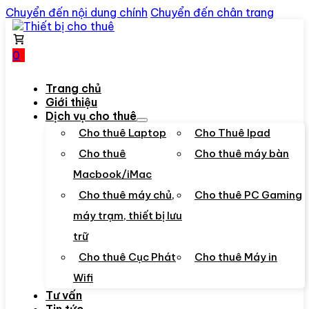
Chuyển đến nội dung chính
Chuyển đến chân trang
0
Trang chủ
Giới thiệu
Dịch vụ cho thuê
Cho thuê Laptop
Cho Thuê Ipad
Cho thuê
Cho thuê máy bàn
Macbook/iMac
Cho thuê máy chủ,
Cho thuê PC Gaming
máy trạm, thiết bị lưu
trữ
Cho thuê Cục Phát
Cho thuê Máy in
Wifi
Tư vấn