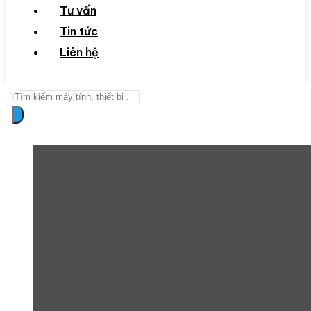
Tư vấn
Tin tức
Liên hệ
Search
...