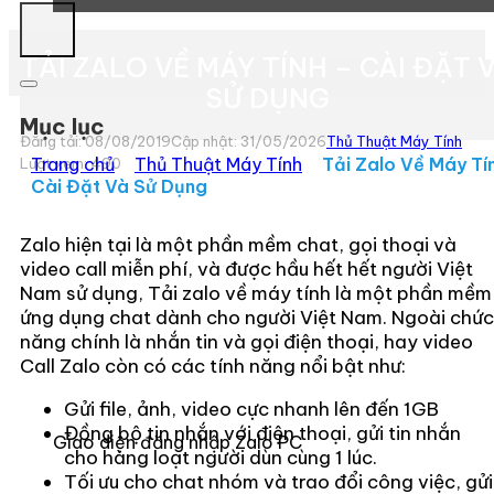
TẢI ZALO VỀ MÁY TÍNH – CÀI ĐẶT 
SỬ DỤNG
Mục lục
Đăng tải: 08/08/2019
Cập nhật: 31/05/2026
Thủ Thuật Máy Tính
Trang chủ
»
Thủ Thuật Máy Tính
»
Tải Zalo Về Máy Tí
Lượt xem:
490
Cài Đặt Và Sử Dụng
Zalo hiện tại là một phần mềm chat, gọi thoại và
video call miễn phí, và được hầu hết hết người Việt
Nam sử dụng, Tải zalo về máy tính là một phần mềm
ứng dụng chat dành cho người Việt Nam. Ngoài chức
năng chính là nhắn tin và gọi điện thoại, hay video
Call Zalo còn có các tính năng nổi bật như:
Gửi file, ảnh, video cực nhanh lên đến 1GB
Đồng bộ tin nhắn với điện thoại, gửi tin nhắn
Giao diện đăng nhập Zalo PC
cho hàng loạt người dùn cùng 1 lúc.
Tối ưu cho chat nhóm và trao đổi công việc, gửi