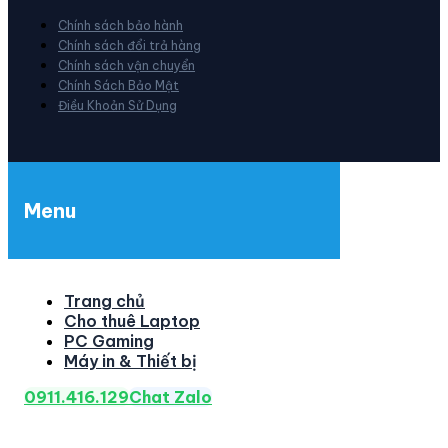
Chính sách bảo hành
Chính sách đổi trả hàng
Chính sách vận chuyển
Chính Sách Bảo Mật
Điều Khoản Sử Dụng
Menu
Trang chủ
Cho thuê Laptop
PC Gaming
Máy in & Thiết bị
0911.416.129
Chat Zalo