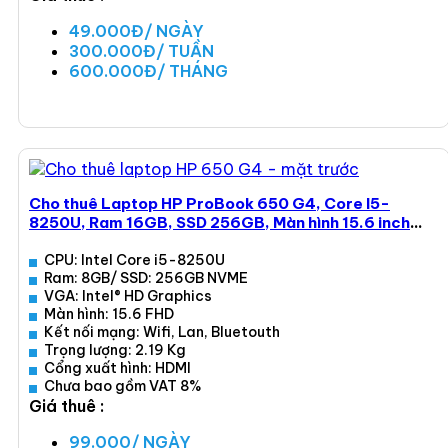
49.000Đ/ NGÀY
300.000Đ/ TUẦN
600.000Đ/ THÁNG
Xem ngay
Cho thuê Laptop HP ProBook 650 G4, Core I5-
8250U, Ram 16GB, SSD 256GB, Màn hình 15.6 inch
FHD
CPU: Intel Core i5-8250U
Ram: 8GB/ SSD: 256GB NVME
VGA: Intel® HD Graphics
Màn hình: 15.6 FHD
Kết nối mạng: Wifi, Lan, Bluetouth
Trọng lượng: 2.19 Kg
Cổng xuất hình: HDMI
Chưa bao gồm VAT 8%
Giá thuê :
99.000/ NGÀY