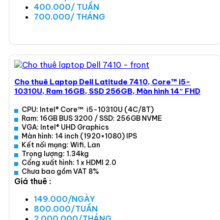
400.000/ TUẦN
700.000/ THÁNG
Xem ngay
Cho thuê Laptop Dell Latitude 7410, Core™ i5-
10310U, Ram 16GB, SSD 256GB, Màn hình 14″ FHD
CPU: Intel® Core™ i5-10310U (4C/8T)
Ram: 16GB BUS 3200 / SSD: 256GB NVME
VGA: Intel® UHD Graphics
Màn hình: 14 inch (1920×1080) IPS
Kết nối mạng: Wifi, Lan
Trọng lượng: 1.34kg
Cổng xuất hình: 1 x HDMI 2.0
Chưa bao gồm VAT 8%
Giá thuê :
149.000/NGÀY
800.000/TUẦN
2.000.000/THÁNG