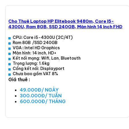
Cho Thuê Laptop HP Elitebook 9480m, Core I5-
4300U, Ram 8GB, SSD 240GB, Màn hình 14 inch FHD
CPU
:
Core i5-4300U (2C/4T)
Ram 8GB /SSD 240GB
VGA
:
Intel HD Graphics
Màn hình: 14 inch, HD+
Kết nối mạng: Wifi, Lan, Bluetouth
Trọng lượng: 1.6kg
Cổng kết nối: Displayport
Chưa bao gồm VAT 8%
Giá thuê :
49.000Đ/ NGÀY
300.000Đ/ TUẦN
600.000Đ/ THÁNG
Xem ngay