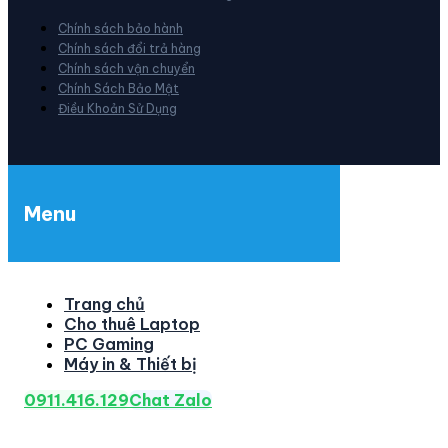
Chính sách bảo hành
Chính sách đổi trả hàng
Chính sách vận chuyển
Chính Sách Bảo Mật
Điều Khoản Sử Dụng
Menu
Trang chủ
Cho thuê Laptop
PC Gaming
Máy in & Thiết bị
0911.416.129
Chat Zalo