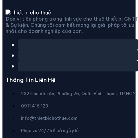
Địa chỉ:
232 Chu Văn An, Phường 26, Bình Thạnh,
TP.HCM
Đơn vị tiên phong trong lĩnh vực cho thuê thiết bị CNT
Hotline:
083.231.8585
& Sự kiện. Chúng tôi cam kết mang lại giải pháp tối ưu
nhất cho doanh nghiệp của bạn.
Thông Tin Liên Hệ
232 Chu Văn An, Phường 26, Quận Bình Thạnh, TP.HCM
0911 416 129
info@thietbichothue.com
Phục vụ 24/7 kể cả ngày lễ