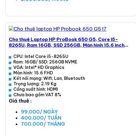
Xem ngay
Cho thuê Laptop HP ProBook 650 G5, Core I5-
8265U, Ram 16GB, SSD 256GB, Màn hình 15.6 inch
FHD
CPU: Intel Core i5-8265U
Ram: 16GB/ SSD: 256GB NVME
VGA: Intel® HD Graphics
Màn hình: 15.6 FHD
Kết nối mạng: Wifi, Lan, Bluetouth
Trọng lượng: 2.19 Kg
Cổng xuất hình: HDMI
Chưa bao gồm VAT 8%
Giá thuê :
99.000/ NGÀY
400.000/ TUẦN
700.000/ THÁNG
Xem ngay