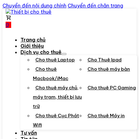
Chuyển đến nội dung chính
Chuyển đến chân trang
0
Trang chủ
Giới thiệu
Dịch vụ cho thuê
Cho thuê Laptop
Cho Thuê Ipad
Cho thuê
Cho thuê máy bàn
Macbook/iMac
Cho thuê máy chủ,
Cho thuê PC Gaming
máy trạm, thiết bị lưu
trữ
Cho thuê Cục Phát
Cho thuê Máy in
Wifi
Tư vấn