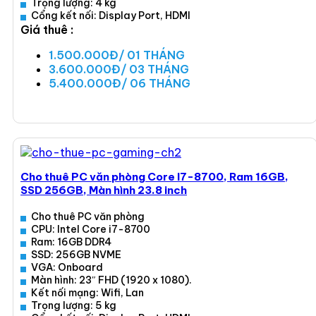
Trọng lượng: 4 kg
Cổng kết nối: Display Port, HDMI
Giá thuê :
1.500.000Đ/ 01 THÁNG
3.600.000Đ/ 03 THÁNG
5.400.000Đ/ 06 THÁNG
Xem ngay
Cho thuê PC văn phòng Core I7-8700, Ram 16GB,
SSD 256GB, Màn hình 23.8 inch
Cho thuê PC văn phòng
CPU: Intel Core i7-8700
Ram: 16GB DDR4
SSD: 256GB NVME
VGA: Onboard
Màn hình: 23″ FHD (1920 x 1080).
Kết nối mạng: Wifi, Lan
Trọng lượng: 5 kg