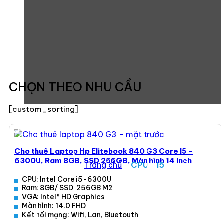
CHỌN THEO NHU CẦU
[custom_sorting]
I5
Cho thuê Laptop Hp Elitebook 840 G3 Core I5 –
6300U, Ram 8GB, SSD 256GB, Màn hình 14 inch
Trang chủ
»
CPU
»
I5
CPU: Intel Core i5-6300U
Ram: 8GB/ SSD: 256GB M2
VGA: Intel® HD Graphics
Màn hình: 14.0 FHD
Kết nối mạng: Wifi, Lan, Bluetouth