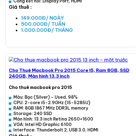
Cổng kết nối: Display Port, HDMI
Giá thuê :
149.000Đ/ NGÀY
500.000Đ/ TUẦN
1.000.000Đ/ THÁNG
Xem ngay
Cho Thuê Macbook Pro 2015 Core I5, Ram 8GB, SSD
240GB, Màn hình 13.3 inch
Cho thuê macbook pro 2015
Màu: Bạc (Silver) – Used, 98%
CPU: 2-core i5-2.9GHz (I5-5285U)
RAM: 8GB 1867 MHz DDR3L memory
Storage: 240 SSD
Màn hình: 13.3 inch Retina 2650×1600
VGA: Intel HD Graphic 6100
Interface: Thunderbolt 2, USB 3.0, HDMI