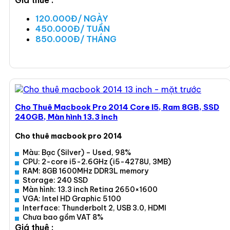
Giá thuê :
120.000Đ/ NGÀY
450.000Đ/ TUẦN
850.000Đ/ THÁNG
Xem ngay
Cho Thuê Macbook Pro 2014 Core I5, Ram 8GB, SSD
240GB, Màn hình 13.3 inch
Cho thuê macbook pro 2014
Màu: Bạc (Silver) – Used, 98%
CPU: 2-core i5-2.6GHz (i5-4278U, 3MB)
RAM: 8GB 1600MHz DDR3L memory
Storage: 240 SSD
Màn hình: 13.3 inch Retina 2650×1600
VGA: Intel HD Graphic 5100
Interface: Thunderbolt 2, USB 3.0, HDMI
Chưa bao gồm VAT 8%
Giá thuê :