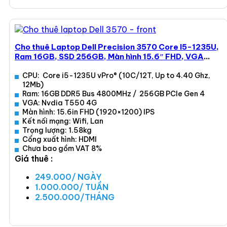
Cho thuê Laptop Dell Precision 3570 Core I5-1235U,
Ram 16GB, SSD 256GB, Màn hình 15.6″ FHD, VGA
Nvdia T550 4G, Wifi 6
CPU: Core i5-1235U vPro® (10C/12T, Up to 4.40 Ghz,
12Mb)
Ram: 16GB DDR5 Bus 4800MHz / 256GB PCIe Gen 4
VGA: Nvdia T550 4G
Màn hình: 15.6in FHD (1920×1200) IPS
Kết nối mạng: Wifi, Lan
Trọng lượng: 1.58kg
Cổng xuất hình: HDMI
Chưa bao gồm VAT 8%
Giá thuê :
249.000/ NGÀY
1.000.000/ TUẦN
2.500.000/THÁNG
Xem ngay