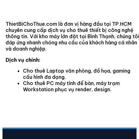
ThietBiChoThue.com là đơn vị hàng đầu tại TP.HCM
chuyên cung cấp dịch vụ cho thuê thiết bị công nghệ
thông tin. Với kho máy lớn đặt tại Bình Thạnh, chúng tô
đáp ứng nhanh chóng nhu cầu của khách hàng cá nhân
và doanh nghiệp.
Dịch vụ chính:
Cho thuê Laptop văn phòng, đồ họa, gaming
cấu hình đa dạng.
Cho thuê PC máy tính để bàn, máy trạm
Workstation phục vụ render, design.
Cho thuê Macbook Air, Macbook Pro các đời
mới nhất.
Cho thuê máy in, máy chiếu, thiết bị mạng
Cisco/Mikrotik sự kiện.
Chúng tôi cam kết giá tốt nhất thị trường, thủ tục đơn
giản, hỗ trợ kỹ thuật tận nơi 24/7. Miễn phí vận chuyển
và lắp đặt trong nội thành TP.HCM.