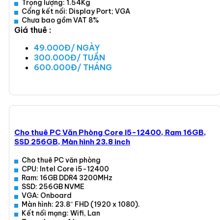
Trọng lượng: 1.54Kg
Cổng kết nối: Display Port; VGA
Chưa bao gồm VAT 8%
Giá thuê :
49.000Đ/ NGÀY
300.000Đ/ TUẦN
600.000Đ/ THÁNG
Xem ngay
Cho thuê PC Văn Phòng Core I5-12400, Ram 16GB,
SSD 256GB, Màn hình 23.8 inch
Cho thuê PC văn phòng
CPU: Intel Core i5-12400
Ram: 16GB DDR4 3200MHz
SSD: 256GB NVME
VGA: Onboard
Màn hình: 23.8″ FHD (1920 x 1080).
Kết nối mạng: Wifi, Lan