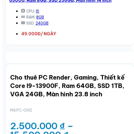
6300U, Ram 8GB, SSD 256GB, Màn hình 14 inch
CPU:
I5
RAM:
8GB
SSD:
240GB
49.000Đ/ NGÀY
Cho thuê PC Render, Gaming, Thiết kế
Core I9-13900F, Ram 64GB, SSD 1TB,
VGA 24GB, Màn hình 23.8 inch
Mã:
PC-CH12
2.500.000
₫
–