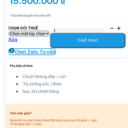
Khoảng
15.500.000
₫
giá:
từ
* Giá đã bao gồm hóa đơn VAT
2.500.000 ₫
Cho
đến
thuê
PC
Xóa
15.500.000 ₫
THUÊ NGAY
Render,
Gaming,
Chat Zalo Tư vấn
Thiết
kế
Phụ kiện đi kèm
Core
I9-
Chuột không dây + Lót
13900F,
Túi chống sốc / Balo
Ram
64GB,
Sạc Zin chính hãng
SSD
1TB,
VGA
24GB,
Cần máy gấp?
Màn
Shop hỗ trợ ship Grab/Xanh SM nhận máy sau 30 phút – 1 giờ.
hình
*Freeship đơn > 1 triệu