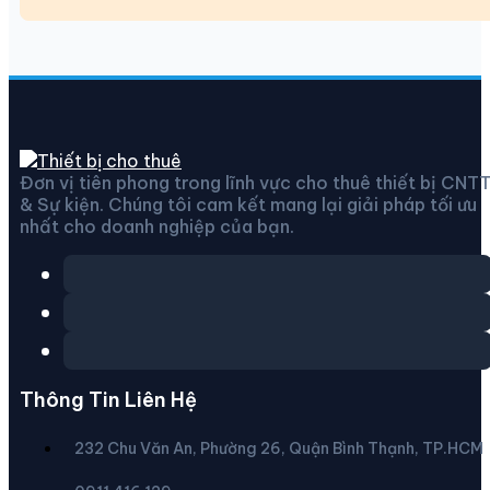
23.8
inch
số
lượng
Đơn vị tiên phong trong lĩnh vực cho thuê thiết bị CNT
& Sự kiện. Chúng tôi cam kết mang lại giải pháp tối ưu
nhất cho doanh nghiệp của bạn.
Thông Tin Liên Hệ
232 Chu Văn An, Phường 26, Quận Bình Thạnh, TP.HCM