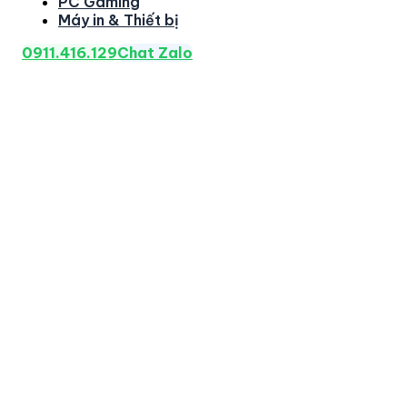
PC Gaming
Máy in & Thiết bị
0911.416.129
Chat Zalo