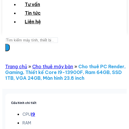
Tư vấn
Tin tức
Liên hệ
Search
...
Trang chủ
»
Cho thuê máy bàn
»
Cho thuê PC Render,
Gaming, Thiết kế Core I9-13900F, Ram 64GB, SSD
1TB, VGA 24GB, Màn hình 23.8 inch
Cấu hình chi tiết
CPU
I9
RAM