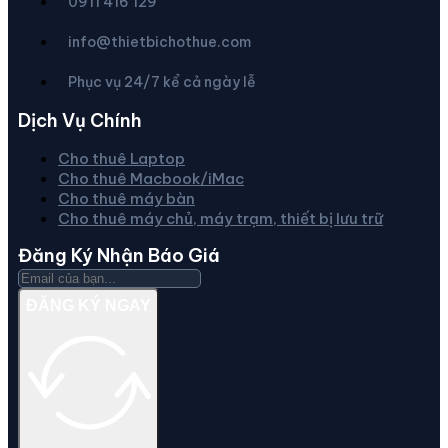
0911 416 129
info@thietbichothue.com
Phục vụ 24/7 kể cả ngày lễ
Dịch Vụ Chính
Cho thuê Laptop
Cho thuê Macbook/iMac
Cho thuê máy bàn
Cho thuê máy chủ, máy trạm, thiết bị lưu trữ
Đăng Ký Nhận Báo Giá
ĐĂNG KÝ NGAY