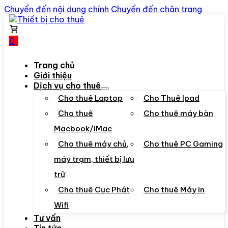
Chuyển đến nội dung chính
Chuyển đến chân trang
0
Trang chủ
Giới thiệu
Dịch vụ cho thuê
Cho thuê Laptop
Cho Thuê Ipad
Cho thuê
Cho thuê máy bàn
Macbook/iMac
Cho thuê máy chủ,
Cho thuê PC Gaming
máy trạm, thiết bị lưu
trữ
Cho thuê Cục Phát
Cho thuê Máy in
Wifi
Tư vấn