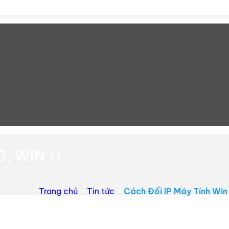
, WIN 11
Trang chủ
»
Tin tức
»
Cách Đổi IP Máy Tính Win 