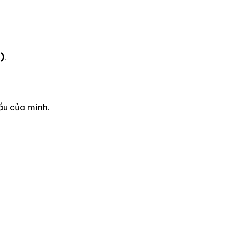
)
.
ầu của mình.