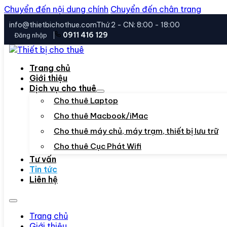
Chuyển đến nội dung chính
Chuyển đến chân trang
info@thietbichothue.com
Thứ 2 - CN: 8:00 - 18:00
0911 416 129
Đăng nhập
Trang chủ
Giới thiệu
Dịch vụ cho thuê
Cho thuê Laptop
Cho thuê Macbook/iMac
Cho thuê máy chủ, máy trạm, thiết bị lưu trữ
Cho thuê Cục Phát Wifi
Tư vấn
Tin tức
Liên hệ
Trang chủ
Giới thiệu