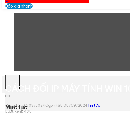
0
Báo giá nhanh
CÁCH ĐỔI IP MÁY TÍNH WIN 10
Đăng tải: 07/08/2024
Cập nhật: 05/09/2024
Tin tức
Mục lục
Lượt xem:
498