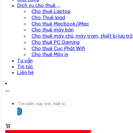
Dịch vụ cho thuê
Cho thuê Laptop
Cho Thuê Ipad
Cho thuê Macbook/iMac
Cho thuê máy bàn
Cho thuê máy chủ, máy trạm, thiết bị lưu trữ
Cho thuê PC Gaming
Cho thuê Cục Phát Wifi
Cho thuê Máy in
Tư vấn
Tin tức
Liên hệ
Search
...