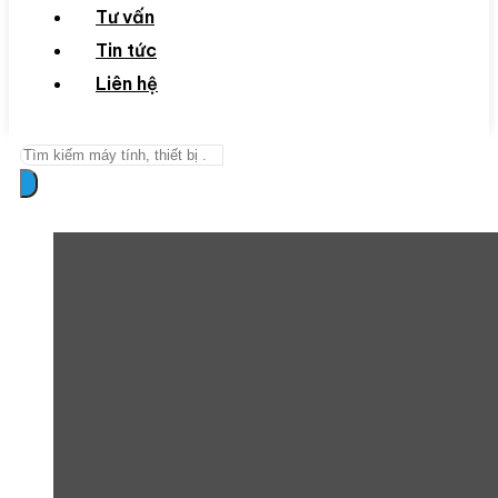
Tư vấn
Tin tức
Liên hệ
Search
...