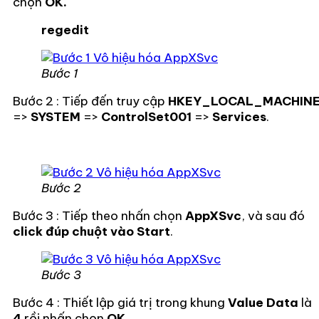
chọn
OK.
regedit
Bước 1
Bước 2 : Tiếp đến truy cập
HKEY_LOCAL_MACHIN
=>
SYSTEM
=>
ControlSet001
=>
Services
.
Bước 2
Bước 3 : Tiếp theo nhấn chọn
AppXSvc
, và sau đó
click đúp chuột vào Start
.
Bước 3
Bước 4 : Thiết lập giá trị trong khung
Value Data
là
4
rồi nhấn chọn
OK
.