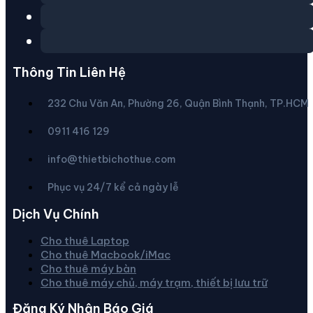
Thông Tin Liên Hệ
232 Chu Văn An, Phường 26, Quận Bình Thạnh, TP.HCM
0911 416 129
info@thietbichothue.com
Phục vụ 24/7 kể cả ngày lễ
Dịch Vụ Chính
Cho thuê Laptop
Cho thuê Macbook/iMac
Cho thuê máy bàn
Cho thuê máy chủ, máy trạm, thiết bị lưu trữ
Đăng Ký Nhận Báo Giá