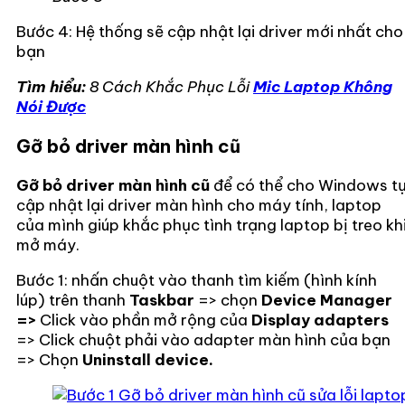
Bước 4: Hệ thống sẽ cập nhật lại driver mới nhất cho
bạn
Tìm hiểu:
8 Cách Khắc Phục Lỗi
Mic Laptop Không
Nói Được
Gỡ bỏ driver màn hình cũ
Gỡ bỏ driver màn hình cũ
để có thể cho Windows t
cập nhật lại driver màn hình cho máy tính, laptop
của mình giúp khắc phục tình trạng laptop bị treo kh
mở máy.
Bước 1: nhấn chuột vào thanh tìm kiếm (hình kính
lúp) trên thanh
Taskbar
=>
chọn
Device Manager
=>
Click vào phần mở rộng của
Display adapters
=> Click chuột phải vào adapter màn hình của bạn
=> Chọn
Uninstall device.