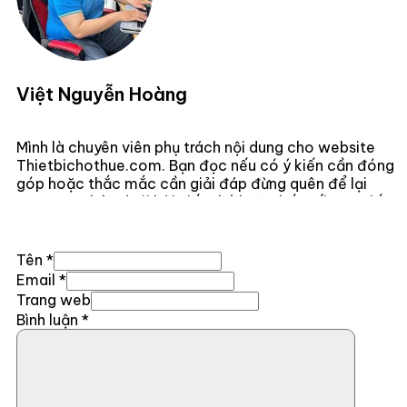
Việt Nguyễn Hoàng
Mình là chuyên viên phụ trách nội dung cho website
Thietbichothue.com. Bạn đọc nếu có ý kiến cần đóng
góp hoặc thắc mắc cần giải đáp đừng quên để lại
comment bên dưới bài viết nhé hoặc kết nối trực tiếp
với mình
Tại Đây .
Tên *
Email *
Trang web
Bình luận
*