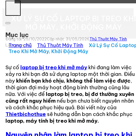
XỬ LÝ SỰ CỐ LAPTOP BỊ TREO KHI
MỞ MÁY, KHỞI ĐỘNG MÁY
Mục lục
Đăng tải: 25/10/2022
Cập nhật: 31/05/2026
Thủ Thuật Máy Tính
Trang chủ
»
Thủ Thuật Máy Tính
»
Xử Lý Sự Cố Laptop
Lượt xem:
517
Treo Khi Mở Máy, Khởi Động Máy
Sự cố
laptop bị treo khi mở máy
khi đang làm việc
xảy ra khi bạn đã sử dụng laptop một thời gian. Điều
này
khiến bạn khó chịu, không thể làm việc được
,
thời gian đợi máy hoạt động bình thường cũng lâu
nữa. Với việc để
laptop bị treo, bị đơ thường xuyên
cũng rất nguy hiểm
nếu bạn chưa biết nguyên nhân
và cách khắc phục hiệu quả. Bài viết này của
Thietbichothue
sẽ hướng dẫn bạn cách khắc phục
laptop, máy tính bị treo khi mở máy.
Nguyên nhân làm laptop bị treo khi