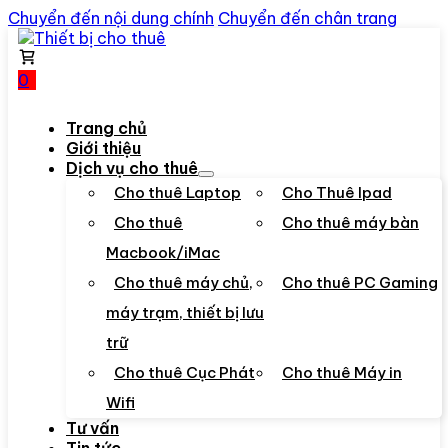
Chuyển đến nội dung chính
Chuyển đến chân trang
0
Trang chủ
Giới thiệu
Dịch vụ cho thuê
Cho thuê Laptop
Cho Thuê Ipad
Cho thuê
Cho thuê máy bàn
Macbook/iMac
Cho thuê máy chủ,
Cho thuê PC Gaming
máy trạm, thiết bị lưu
trữ
Cho thuê Cục Phát
Cho thuê Máy in
Wifi
Tư vấn