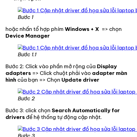
Bước 1
hoặc nhấn tổ hợp phím
Windows + X
=> chọn
Device Manager
Bước 1.1
Bước 2: Click vào phần mở rộng của
Display
adapters
=> Click chuột phải vào
adapter màn
hình
của bạn => Chọn
Update driver
Bước 2
Bước 3: click chọn
Search Automatically for
drivers
để hệ thống tự động cập nhật.
Bước 3