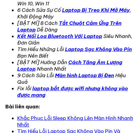
Win 10, Win 11
6 Cách Sửa Sự Cố
Laptop Bị Treo Khi Mở Máy
,
Khởi Động Máy
[BẬT MÍ] 8 Cách
Tắt Chuột Cảm Ứng Trên
Laptop
Dễ Dàng
Kết Nối Loa Bluetooth Với Laptop
Siêu Nhanh,
Đơn Giản
Tìm Hiểu Những Lỗi
Laptop Sạc Không Vào Pin
Bạn Nên Biết
[BẬT MÍ] Hướng Dẫn
Cách Tăng Âm Lượng
Laptop
Nhanh Nhất
9 Cách Sửa Lỗi
Màn hình Laptop Bị Đen
Hiệu
Quả
Fix lỗi
laptop bắt được wifi nhưng không vào
được mạng
Bài liên quan:
Khắc Phục Lỗi Sleep Không Lên Màn Hình Nhan
Nhất
Tìm Hiểu Lỗi Laptop Sạc Không Vào Pin Và