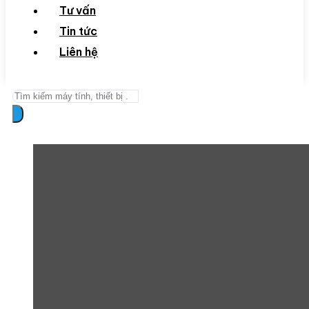
Tư vấn
Tin tức
Liên hệ
Search
...