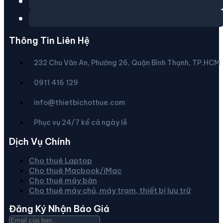
Thông Tin Liên Hệ
232 Chu Văn An, Phường 26, Quận Bình Thạnh, TP.HCM
0911 416 129
info@thietbichothue.com
Phục vụ 24/7 kể cả ngày lễ
Dịch Vụ Chính
Cho thuê Laptop
Cho thuê Macbook/iMac
Cho thuê máy bàn
Cho thuê máy chủ, máy trạm, thiết bị lưu trữ
Đăng Ký Nhận Báo Giá