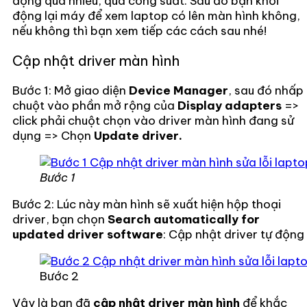
động quá nhiều, quá công suất. Sau đó bạn khởi
động lại máy để xem laptop có lên màn hình không,
nếu không thì bạn xem tiếp các cách sau nhé!
Cập nhật driver màn hình
Bước 1: Mở giao diện
Device Manager
, sau đó nhấp
chuột vào phần mở rộng của
Display adapters
=>
click phải chuột chọn vào driver màn hình đang sử
dụng => Chọn
Update driver.
Bước 1
Bước 2: Lúc này màn hình sẽ xuất hiện hộp thoại
driver, bạn chọn
Search automatically for
updated driver software
: Cập nhật driver tự động
Bước 2
Vậy là bạn đã
cập nhật driver màn hình
để khắc