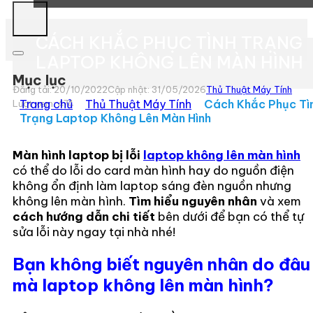
CÁCH KHẮC PHỤC TÌNH TRẠNG
LAPTOP KHÔNG LÊN MÀN HÌNH
Mục lục
Đăng tải: 20/10/2022
Cập nhật: 31/05/2026
Thủ Thuật Máy Tính
Trang chủ
»
Thủ Thuật Máy Tính
»
Cách Khắc Phục Tì
Lượt xem:
474
Trạng Laptop Không Lên Màn Hình
Màn hình laptop bị lỗi
laptop không lên màn hình
có thể do lỗi do card màn hình hay do nguồn điện
không ổn định làm laptop sáng đèn nguồn nhưng
không lên màn hình.
Tìm hiểu nguyên nhân
và xem
cách hướng dẫn chi tiết
bên dưới để bạn có thể tự
sửa lỗi này ngay tại nhà nhé!
Bạn không biết nguyên nhân do đâu
mà laptop không lên màn hình?