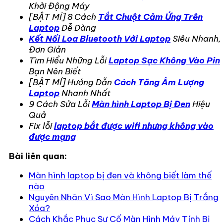
Khởi Động Máy
[BẬT MÍ] 8 Cách
Tắt Chuột Cảm Ứng Trên
Laptop
Dễ Dàng
Kết Nối Loa Bluetooth Với Laptop
Siêu Nhanh,
Đơn Giản
Tìm Hiểu Những Lỗi
Laptop Sạc Không Vào Pin
Bạn Nên Biết
[BẬT MÍ] Hướng Dẫn
Cách Tăng Âm Lượng
Laptop
Nhanh Nhất
9 Cách Sửa Lỗi
Màn hình Laptop Bị Đen
Hiệu
Quả
Fix lỗi
laptop bắt được wifi nhưng không vào
được mạng
Bài liên quan:
Màn hình laptop bị đen và không biết làm thế
nào
Nguyên Nhân Vì Sao Màn Hình Laptop Bị Trắng
Xóa?
Cách Khắc Phục Sự Cố Màn Hình Máy Tính Bị