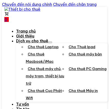
Chuyển đến nội dung chính
Chuyển đến chân trang
0
Trang chủ
Giới thiệu
Dịch vụ cho thuê
Cho thuê Laptop
Cho Thuê Ipad
Cho thuê
Cho thuê máy bàn
Macbook/iMac
Cho thuê máy chủ,
Cho thuê PC Gaming
máy trạm, thiết bị lưu
trữ
Cho thuê Cục Phát
Cho thuê Máy in
Wifi
Tư vấn