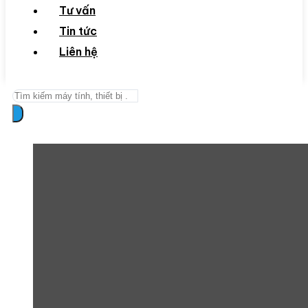
Tư vấn
Tin tức
Liên hệ
Search
...