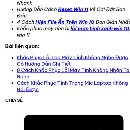
Nhanh
Hướng Dẫn Cách
Reset Win 11
Về Cài Đặt Ban
Đầu
4 Cách
Hiện File Ẩn Trên Win 10
Đơn Giản Nhấ
Khắc phục máy tính bị
lỗi màn hình xanh win 10
win 11
Bài liên quan:
Khắc Phục Lỗi Loa Máy Tính Không Nghe Được
Có Hướng Dẫn Chi Tiết
8 Cách Khắc Phục Lỗi Máy Tính Không Nhận Ta
Nghe
Cách Khắc Phục Tình Trạng Mic Laptop Không
Nói Được
CHIA SẺ