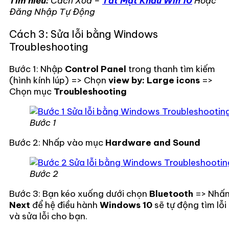
Tìm hiểu:
Cách Xóa –
Tắt Mật Khẩu Win 10
Hoặc
Đăng Nhập Tự Động
Cách 3: Sửa lỗi bằng Windows
Troubleshooting
Bước 1: Nhập
Control Panel
trong thanh tìm kiếm
(hình kính lúp) => Chọn
view by: Large icons
=>
Chọn mục
Troubleshooting
Bước 1
Bước 2: Nhấp vào mục
Hardware and Sound
Bước 2
Bước 3: Bạn kéo xuống dưới chọn
Bluetooth
=> Nhấ
Next
để hệ điều hành
Windows 10
sẽ tự động tìm lỗi
và sửa lỗi cho bạn.