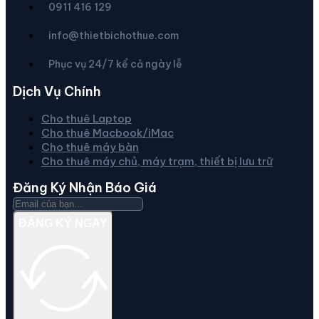
0911 416 129
info@thietbichothue.com
Phục vụ 24/7 kể cả ngày lễ
Dịch Vụ Chính
Cho thuê Laptop
Cho thuê Macbook/iMac
Cho thuê máy bàn
Cho thuê máy chủ, máy trạm, thiết bị lưu trữ
Đăng Ký Nhận Báo Giá
ĐĂNG KÝ NGAY