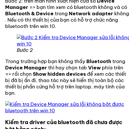
Bước 2: trên màn hình xuất hiện cửa sổ
Device
Manager
=> bạn tìm xem có bluetooth không và có
Bluetooth & Device
trong
Network adapter
không
. Nếu có thì thiết bị của bạn có hỗ trợ chức năng
bluetooth trên win 10.
Bước 2
Trong trường hợp bạn không thấy
Bluetooth
trong
Device Manager
thì hay chọn tab
View
phía trên
=> rồi chọn
Show hidden devices
để xem các thiết
bị đã bị ẩn đi, thao tác này sẽ hiển thị toàn bộ các
thiết bị phần cứng hỗ trợ trên laptop, máy tính của
bạn.
Kiểm tra driver của bluetooth đã chưa được
bật bằng cách: