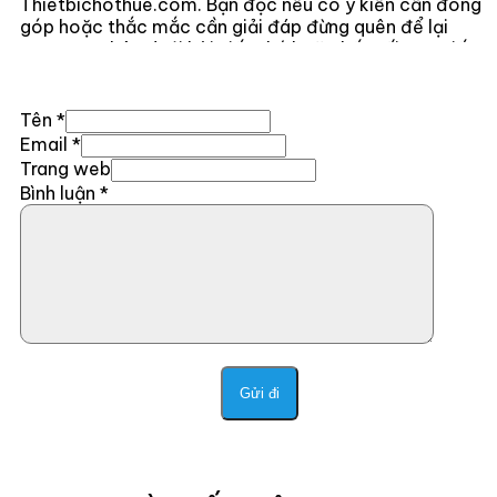
Thietbichothue.com. Bạn đọc nếu có ý kiến cần đóng
góp hoặc thắc mắc cần giải đáp đừng quên để lại
comment bên dưới bài viết nhé hoặc kết nối trực tiếp
với mình
Tại Đây .
Tên *
Email *
Trang web
Bình luận
*