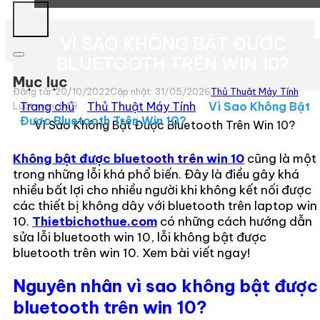
VÌ SAO KHÔNG BẬT ĐƯỢC
BLUETOOTH TRÊN WIN 10?
Mục lục
Đăng tải: 20/10/2022
Cập nhật: 31/05/2026
Thủ Thuật Máy Tính
Trang chủ
»
Thủ Thuật Máy Tính
»
Vì Sao Không Bật
Lượt xem:
849
Được Bluetooth Trên Win 10?
Vì Sao Không Bật Được Bluetooth Trên Win 10?
Không bật được bluetooth trên win 10
cũng là một
trong những lỗi khá phổ biến. Đây là điều gây khá
nhiều bất lợi cho nhiều người khi không kết nối được
các thiết bị không dây với bluetooth trên laptop win
10.
Thietbichothue.com
có những cách hướng dẫn
sửa lỗi bluetooth win 10, lỗi không bật được
bluetooth trên win 10. Xem bài viết ngay!
Nguyên nhân vì sao không bật được
bluetooth trên win 10?