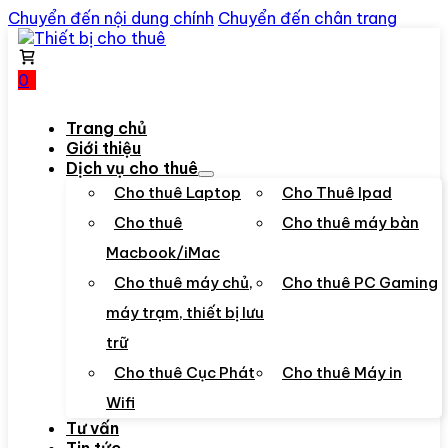
Chuyển đến nội dung chính
Chuyển đến chân trang
0
Trang chủ
Giới thiệu
Dịch vụ cho thuê
Cho thuê Laptop
Cho Thuê Ipad
Cho thuê
Cho thuê máy bàn
Macbook/iMac
Cho thuê máy chủ,
Cho thuê PC Gaming
máy trạm, thiết bị lưu
trữ
Cho thuê Cục Phát
Cho thuê Máy in
Wifi
Tư vấn