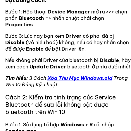
Bước 1: Hộp thoại
Device Manager
mở ra >>> chọn
phần
Bluetooth
=> nhấn chuột phải chọn
Properties
Bước 3: Lúc này bạn xem
Driver
có phải đã bị
Disable
(vô hiệu hoá) không, nếu có hãy nhấn chọn
để được
Enable
để bật Driver lên.
Nếu không phải Driver của bluetooth bị
Disable
, hãy
xem cách
Update Driver
bluetooth ở phía dưới nhé!
Tìm hiểu:
3 Cách
Xóa Thư Mục Windows.old
Trong
Win 10 Đúng Kỹ Thuật
Cách 2: Kiểm tra tình trạng của Service
Bluetooth để sửa lỗi không bật được
bluetooth trên Win 10
Bước 1: Sử dụng tổ hợp
Windows + R
rồi nhập
Service.msc