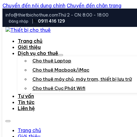
Chuyển đến nội dung chính
Chuyển đến chân trang
info@thietbichothue.com
Thứ 2 - CN: 8:00 - 18:00
0911 416 129
Đăng nhập
Trang chủ
Giới thiệu
Dịch vụ cho thuê
Cho thuê Laptop
Cho thuê Macbook/iMac
Cho thuê máy chủ, máy trạm, thiết bị lưu trữ
Cho thuê Cục Phát Wifi
Tư vấn
Tin tức
Liên hệ
Trang chủ
Giới thiệu