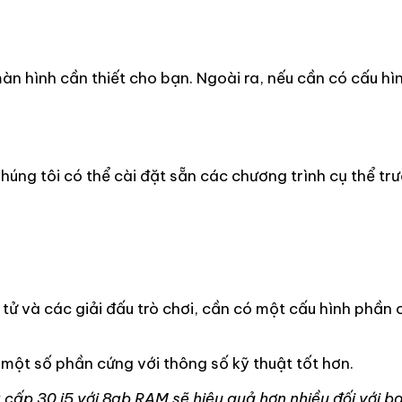
àn hình cần thiết cho bạn. Ngoài ra, nếu cần có cấu h
úng tôi có thể cài đặt sẵn các chương trình cụ thể tr
tử và các giải đấu trò chơi, cần có một cấu hình phần 
p một số phần cứng với thông số kỹ thuật tốt hơn.
g cấp 30 i5 với 8gb RAM sẽ hiệu quả hơn nhiều đối với bạ