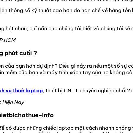
lên thông số kỹ thuật cao hơn do hạn chế về hàng tồn k
ng hệt nhau, chỉ cần cho chúng tôi biết và chúng tôi sẽ
TP.HCM
g phút cuối ?
iện của bạn hơn dự định? Điều gì xảy ra nếu một số sự c
hần mềm của bạn và máy tính xách tay của họ không cò
ch vụ thuê laptop
, thiết bị CNTT chuyên nghiệp nhất? c
 Hiện Nay
hietbichothue-Info
để có được những chiếc laptop một cách nhanh chóng và