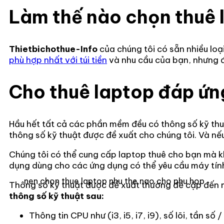
Làm thế nào chọn thuê 
Thietbichothue-Info
của chúng tôi có sẵn nhiều loạ
phù hợp nhất với túi tiền
và nhu cầu của bạn, nhưng đ
Cho thuê laptop đáp ứ
Hầu hết tất cả các phần mềm đều có thông số kỹ thu
thông số kỹ thuật được đề xuất cho chúng tôi. Và nế
Chúng tôi có thể cung cấp laptop thuê cho bạn mà 
dụng dùng cho các ứng dụng có thể yêu cầu máy tí
nen chon thue laptop nhu the nao cho phu hop
Thông số kỹ thuật được đề xuất thường đề cập đến m
thông số kỹ thuật sau:
Thông tin CPU như (i3, i5, i7, i9), số lõi, tần số