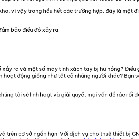
ho, vì vậy trong hầu hết các trường hợp, đây là một đi
 đảm bảo điều đó xảy ra.
ố xảy ra và một số máy tính xách tay bị hư hỏng? Điều g
n hoạt động giống như tất cả những người khác? Bạn s
húng tôi sẽ linh hoạt và giải quyết mọi vấn đề rác rối 
 trên cơ sở ngắn hạn. Với dịch vụ cho thuê thiết bị C