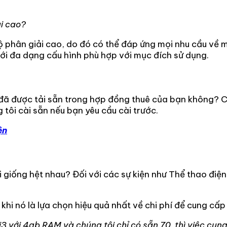
ải cao?
 phân giải cao, do đó có thể đáp ứng mọi nhu cầu về m
ới đa dạng cấu hình phù hợp với mục đích sử dụng.
đã được tải sẵn trong hợp đồng thuê của bạn không? Ch
ôi cài sẵn nếu bạn yêu cầu cài trước.
ện
giống hệt nhau? Đối với các sự kiện như Thể thao điện 
 khi nó là lựa chọn hiệu quả nhất về chi phí để cung cấ
 i3 với 4gb RAM và chúng tôi chỉ có sẵn 70, thì việc cun