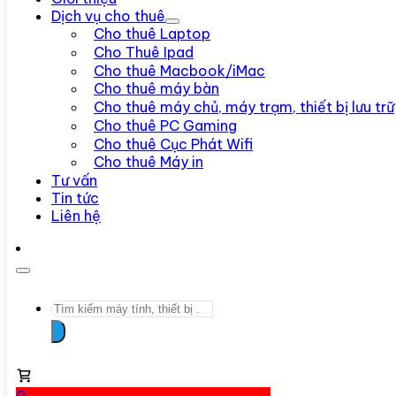
Dịch vụ cho thuê
Cho thuê Laptop
Cho Thuê Ipad
Cho thuê Macbook/iMac
Cho thuê máy bàn
Cho thuê máy chủ, máy trạm, thiết bị lưu trữ
Cho thuê PC Gaming
Cho thuê Cục Phát Wifi
Cho thuê Máy in
Tư vấn
Tin tức
Liên hệ
Search
...