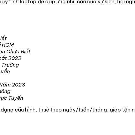
áy tính laptop để đáp ứng nhu cầu của sự kiện, hội ng
iết
Ở HCM
ạn Chưa Biết
hất 2022
 Trường
huẩn
 Năm 2023
hông
rực Tuyến
dạng cấu hình, thuê theo ngày/tuần/tháng, giao tận nơi