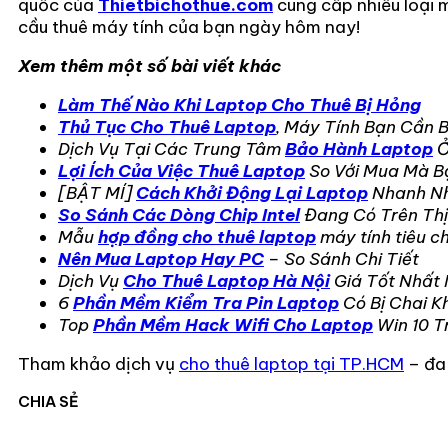
quốc của
Thietbichothue.com
cung cấp nhiều loại m
cầu thuê máy tính của bạn ngày hôm nay!
Xem thêm một số bài viết khác
Làm Thế Nào Khi Laptop Cho Thuê Bị Hỏng
Thủ Tục Cho Thuê Laptop
, Máy Tính Bạn Cần B
Dịch Vụ Tại Các Trung Tâm
Bảo Hành Laptop
Lợi Ích Của Việc Thuê Laptop
So Với Mua Mà B
[BẬT MÍ]
Cách Khởi Động Lại Laptop
Nhanh N
So Sánh Các Dòng Chip Intel
Đang Có Trên Thị
Mẫu
hợp đồng cho thuê laptop
máy tính tiêu c
Nên Mua Laptop Hay PC
– So Sánh Chi Tiết
Dịch Vụ
Cho Thuê Laptop Hà Nội
Giá Tốt Nhất
6
Phần Mềm Kiểm Tra Pin Laptop
Có Bị Chai K
Top
Phần Mềm Hack Wifi Cho Laptop
Win 10 T
Tham khảo dịch vụ
cho thuê laptop tại TP.HCM
– đa 
CHIA SẺ