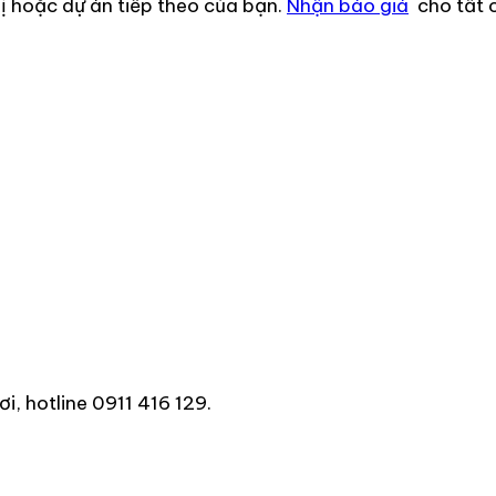
hị hoặc dự án tiếp theo của bạn.
Nhận báo giá
cho tất 
, hotline 0911 416 129.