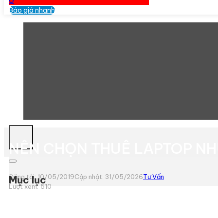
0
Báo giá nhanh
NÊN CHỌN THUÊ LAPTOP NH
Đăng tải: 10/05/2019
Cập nhật: 31/05/2026
Tư Vấn
Mục lục
Lượt xem:
510