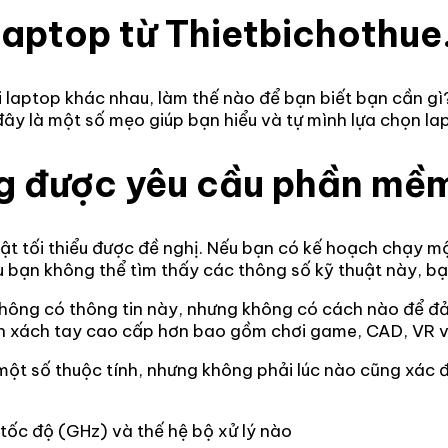
laptop từ Thietbichothu
i laptop khác nhau, làm thế nào để bạn biết bạn cần gì
ây là một số mẹo giúp bạn hiểu và tự mình lựa chọn la
ng được yêu cầu phần mề
ật tối thiểu được đề nghị. Nếu bạn có kế hoạch chạy m
u bạn không thể tìm thấy các thông số kỹ thuật này, b
không có thông tin này, nhưng không có cách nào để đ
nh xách tay cao cấp hơn bao gồm chơi game, CAD, VR 
ột số thuộc tính, nhưng không phải lúc nào cũng xác đ
 / tốc độ (GHz) và thế hệ bộ xử lý nào