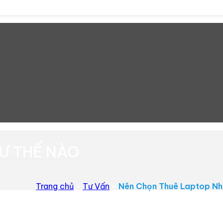
Ư THẾ NÀO
Trang chủ
»
Tư Vấn
»
Nên Chọn Thuê Laptop Nh