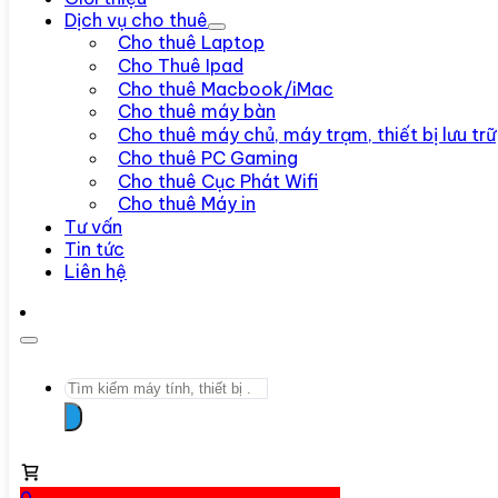
Dịch vụ cho thuê
Cho thuê Laptop
Cho Thuê Ipad
Cho thuê Macbook/iMac
Cho thuê máy bàn
Cho thuê máy chủ, máy trạm, thiết bị lưu trữ
Cho thuê PC Gaming
Cho thuê Cục Phát Wifi
Cho thuê Máy in
Tư vấn
Tin tức
Liên hệ
Search
...