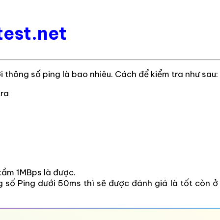
test.net
i thông số ping là bao nhiêu. Cách để kiểm tra như sau:
tra
 tầm 1MBps là được.
ng số Ping dưới 50ms thì sẽ được đánh giá là tốt còn ở