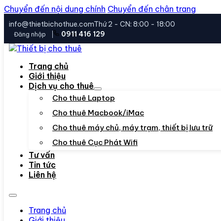
Chuyển đến nội dung chính
Chuyển đến chân trang
info@thietbichothue.com
Thứ 2 - CN: 8:00 - 18:00
0911 416 129
Đăng nhập
Trang chủ
Giới thiệu
Dịch vụ cho thuê
Cho thuê Laptop
Cho thuê Macbook/iMac
Cho thuê máy chủ, máy trạm, thiết bị lưu trữ
Cho thuê Cục Phát Wifi
Tư vấn
Tin tức
Liên hệ
Trang chủ
Giới thiệu