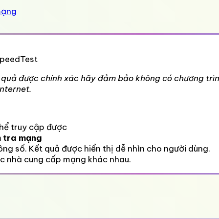
mạng
SpeedTest
ết quả được chính xác hãy đảm bảo không có chương trì
nternet.
thể truy cập được
 tra mạng
ng số. Kết quả được hiển thị dễ nhìn cho người dùng.
các nhà cung cấp mạng khác nhau.