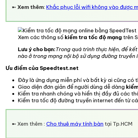
➼
Xem thêm
:
Khắc phục lỗi wifi không vào được 
Xem các thông số
kiểm tra tốc độ mạng
trên 
Lưu ý cho bạn:
Trong quá trình thực hiện, để k
nào ở trong mạng nội bộ sử dụng đường truyền i
Ưu điểm của Speedtest.net
Đây là ứng dụng miễn phí và bất kỳ ai cũng có 
Giao diện đơn giản để người dùng dễ dàng
kiểm
Kiểm tra nhanh chóng và hiển thị đầy đủ các thô
Kiểm tra tốc độ đường truyền internet đến từ 
➼ Xem thêm :
Cho thuê máy tính bàn
tại Tp.HCM