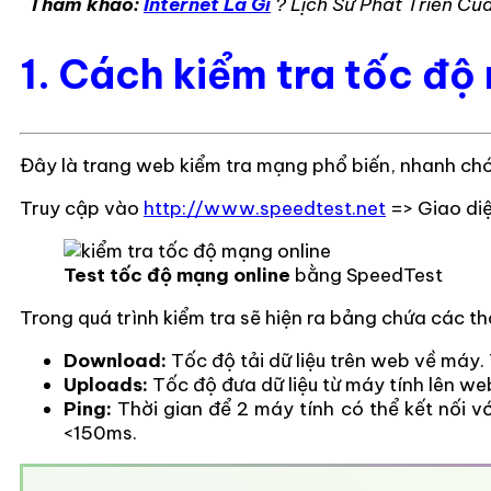
Tham khảo:
Internet Là Gì
? Lịch Sử Phát Triển Của
1. Cách kiểm tra tốc đ
Đây là trang web kiểm tra mạng phổ biến, nhanh chóng
Truy cập vào
http://www.speedtest.net
=> Giao diệ
Test tốc độ mạng
online
bằng SpeedTest
Trong quá trình kiểm tra sẽ hiện ra bảng chứa các t
Download:
Tốc độ tải dữ liệu trên web về máy.
Uploads:
Tốc độ đưa dữ liệu từ máy tính lên w
Ping:
Thời gian để 2 máy tính có thể kết nối vớ
<150ms.