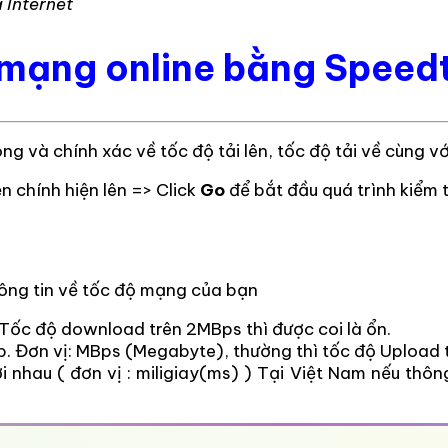
 Internet
ộ mạng online bằng Speed
 và chính xác về tốc độ tải lên, tốc độ tải về cùng vớ
n chính hiện lên => Click
Go
để bắt đầu quá trình kiểm 
hông tin về tốc độ mạng của bạn
 Tốc độ download trên 2MBps thì được coi là ổn.
eb. Đơn vị: MBps (Megabyte), thường thì tốc độ Upload
i nhau ( đơn vị : miligiay(ms) ) Tại Việt Nam nếu thô