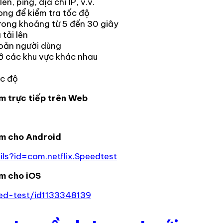
n, ping, địa chỉ IP, v.v.
ong để kiểm tra tốc độ
trong khoảng từ 5 đến 30 giây
 tải lên
hoản người dùng
ở các khu vực khác nhau
ốc độ
m trực tiếp trên Web
m cho Android
ls?id=com.netflix.Speedtest
m cho iOS
ed-test/id1133348139