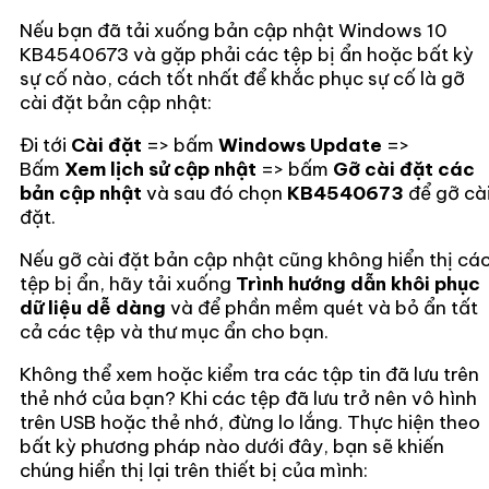
Nếu bạn đã tải xuống bản cập nhật Windows 10
KB4540673 và gặp phải các tệp bị ẩn hoặc bất kỳ
sự cố nào, cách tốt nhất để khắc phục sự cố là gỡ
cài đặt bản cập nhật:
Đi tới
Cài đặt
=> bấm
Windows Update
=>
Bấm
Xem lịch sử cập nhật
=> bấm
Gỡ cài đặt các
bản cập nhật
và sau đó chọn
KB4540673
để gỡ cà
đặt.
Nếu gỡ cài đặt bản cập nhật cũng không hiển thị cá
tệp bị ẩn, hãy tải xuống
Trình hướng dẫn khôi phục
dữ liệu dễ dàng
và để phần mềm quét và bỏ ẩn tất
cả các tệp và thư mục ẩn cho bạn.
Không thể xem hoặc kiểm tra các tập tin đã lưu trên
thẻ nhớ của bạn? Khi các tệp đã lưu trở nên vô hình
trên USB hoặc thẻ nhớ, đừng lo lắng. Thực hiện theo
bất kỳ phương pháp nào dưới đây, bạn sẽ khiến
chúng hiển thị lại trên thiết bị của mình: