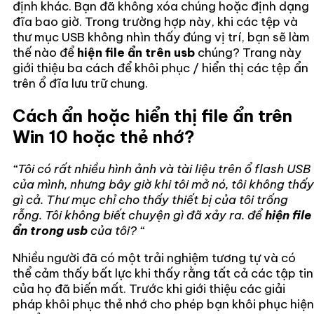
định khác. Bạn đã không xóa chúng hoặc định dạng
đĩa bao giờ. Trong trường hợp này, khi các tệp và
thư mục USB không nhìn thấy đúng vị trí, bạn sẽ làm
thế nào để
hiện file ẩn trên usb
chúng? Trang này
giới thiệu ba cách để khôi phục / hiển thị các tệp ẩn
trên ổ đĩa lưu trữ chung.
Cách ẩn hoặc hiển thị file ẩn trên
Win 10 hoặc thẻ nhớ?
“Tôi có rất nhiều hình ảnh và tài liệu trên ổ flash USB
của mình, nhưng bây giờ khi tôi mở nó, tôi không thấy
gì cả. Thư mục chỉ cho thấy thiết bị của tôi trống
rỗng. Tôi không biết chuyện gì đã xảy ra. để
hiện file
ẩn trong usb
của tôi? “
Nhiều người đã có một trải nghiệm tương tự và có
thể cảm thấy bất lực khi thấy rằng tất cả các tập tin
của họ đã biến mất. Trước khi giới thiệu các giải
pháp khôi phục thẻ nhớ cho phép bạn khôi phục hiện