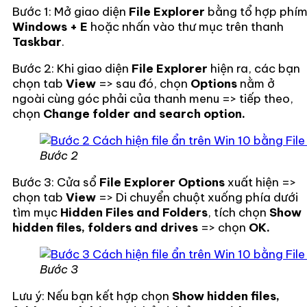
Bước 1: Mở giao diện
File Explorer
bằng tổ hợp phí
Windows + E
hoặc nhấn vào thư mục trên thanh
Taskbar
.
Bước 2: Khi giao diện
File Explorer
hiện ra, các bạn
chọn tab
View
=> sau đó, chọn
Options
nằm ở
ngoài cùng góc phải của thanh menu => tiếp theo,
chọn
Change folder and search option.
Bước 2
Bước 3: Cửa sổ
File Explorer Options
xuất hiện =>
chọn tab
View
=> Di chuyển chuột xuống phía dưới
tìm mục
Hidden Files and Folders
, tích chọn
Show
hidden files, folders and drives
=> chọn
OK.
Bước 3
Lưu ý: Nếu bạn kết hợp chọn
Show hidden files,