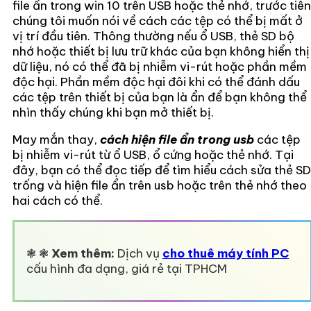
file ẩn trong win 10 trên USB hoặc thẻ nhớ, trước tiên
chúng tôi muốn nói về cách các tệp có thể bị mất ở
vị trí đầu tiên. Thông thường nếu ổ USB, thẻ SD bộ
nhớ hoặc thiết bị lưu trữ khác của bạn không hiển thị
dữ liệu, nó có thể đã bị nhiễm vi-rút hoặc phần mềm
độc hại. Phần mềm độc hại đôi khi có thể đánh dấu
các tệp trên thiết bị của bạn là ẩn để bạn không thể
nhìn thấy chúng khi bạn mở thiết bị.
May mắn thay,
cách hiện file ẩn trong usb
các tệp
bị nhiễm vi-rút từ ổ USB, ổ cứng hoặc thẻ nhớ. Tại
đây, bạn có thể đọc tiếp để tìm hiểu cách sửa thẻ SD
trống và hiện file ẩn trên usb hoặc trên thẻ nhớ theo
hai cách có thể.
❃ ❃
Xem thêm:
Dịch vụ
cho thuê máy tính PC
cấu hình đa dạng, giá rẻ tại TPHCM