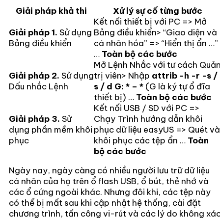
Giải pháp khả thi
Xử lý sự cố từng bước
Kết nối thiết bị với PC => Mở
Giải pháp 1.
Sử dụng
Bảng điều khiển> “Giao diện và
Bảng điều khiển
cá nhân hóa” => “Hiển thị ẩn …”
…
Toàn bộ các bước
Mở Lệnh Nhắc với tư cách Quả
Giải pháp 2.
Sử dụng
trị viên> Nhập
attrib -h -r -s /
Dấu nhắc Lệnh
s / d G: * – *
(G là ký tự ổ đĩa
thiết bị) …
Toàn bộ các bước
Kết nối USB / SD với PC =>
Giải pháp 3.
Sử
Chạy Trình hướng dẫn khôi
dụng phần mềm khôi
phục dữ liệu easyUS => Quét và
phục
khôi phục các tệp ẩn …
Toàn
bộ các bước
Ngày nay, ngày càng có nhiều người lưu trữ dữ liệu
cá nhân của họ trên ổ flash USB, ổ bút, thẻ nhớ và
các ổ cứng ngoài khác. Nhưng đôi khi, các tệp này
có thể bị mất sau khi cập nhật hệ thống, cài đặt
chương trình, tấn công vi-rút và các lý do không xá