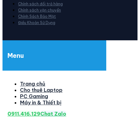
Chính sách đổi trả hàng
Chính sách vận chuyển
Chính Sách Bảo Mật
Điều Khoản Sử Dụng
Menu
Trang chủ
Cho thuê Laptop
PC Gaming
Máy in & Thiết bị
0911.416.129
Chat Zalo