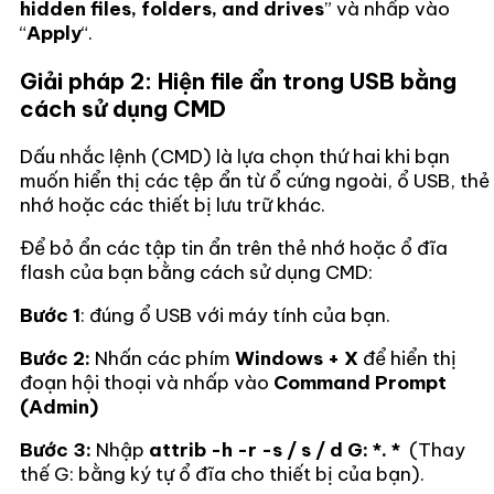
hidden files, folders, and drives
” và nhấp vào
“
Apply
“.
Giải pháp 2: Hiện file ẩn trong USB bằng
cách sử dụng CMD
Dấu nhắc lệnh (CMD) là lựa chọn thứ hai khi bạn
muốn hiển thị các tệp ẩn từ ổ cứng ngoài, ổ USB, thẻ
nhớ hoặc các thiết bị lưu trữ khác.
Để bỏ ẩn các tập tin ẩn trên thẻ nhớ hoặc ổ đĩa
flash của bạn bằng cách sử dụng CMD:
Bước 1
: đúng ổ USB với máy tính của bạn.
Bước 2:
Nhấn các phím
Windows + X
để hiển thị
đoạn hội thoại và nhấp vào
Command Prompt
(Admin)
Bước 3:
Nhập
attrib -h -r -s / s / d G: *. *
(Thay
thế G: bằng ký tự ổ đĩa cho thiết bị của bạn).