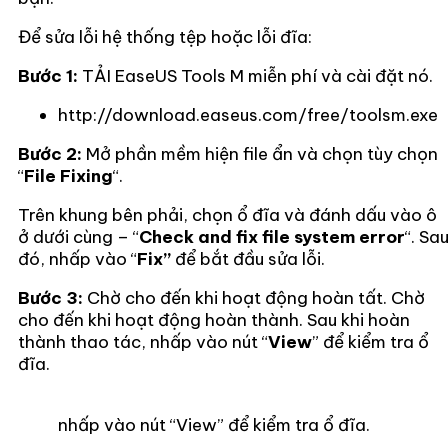
Để sửa lỗi hệ thống tệp hoặc lỗi đĩa:
Bước 1:
TẢI EaseUS Tools M miễn phí và cài đặt nó.
http://download.easeus.com/free/toolsm.exe
Bước 2:
Mở phần mềm hiện file ẩn và chọn tùy chọn
“
File Fixing
“.
Trên khung bên phải, chọn ổ đĩa và đánh dấu vào ô
ở dưới cùng – “
Check and fix file system error
“. Sa
đó, nhấp vào “
Fix”
để bắt đầu sửa lỗi.
Bước 3:
Chờ cho đến khi hoạt động hoàn tất. Chờ
cho đến khi hoạt động hoàn thành. Sau khi hoàn
thành thao tác, nhấp vào nút “
View
” để kiểm tra ổ
đĩa.
nhấp vào nút “View” để kiểm tra ổ đĩa.