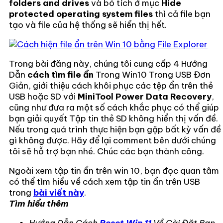
folders and drives
và bỏ tích ở mục
Hide
protected operating system files
thì cả file bạn
tạo và file của hệ thống sẽ hiển thị hết.
Trong bài đăng này, chúng tôi cung cấp 4 Hướng
Dẫn
cách tìm file ẩn
Trong Win10 Trong USB Đơn
Giản, giới thiệu cách khôi phục các tệp ẩn trên thẻ
USB hoặc SD với
MiniTool Power Data Recovery
,
cũng như đưa ra một số cách khắc phục có thể giúp
bạn giải quyết Tập tin thẻ SD không hiển thị vấn đề.
Nếu trong quá trình thực hiện bạn gặp bất kỳ vấn đề
gì không được. Hãy để lại comment bên dưới chúng
tôi sẽ hỗ trợ bạn nhé. Chúc các bạn thành công.
Ngoài xem tập tin ẩn trên win 10, bạn đọc quan tâm
có thể tìm hiểu về cách xem tập tin ẩn trên USB
trong
bài viết này
.
Tìm hiểu thêm
Hướng Dẫn Cách
Reset Win 11
Về Cài Đặt Ban