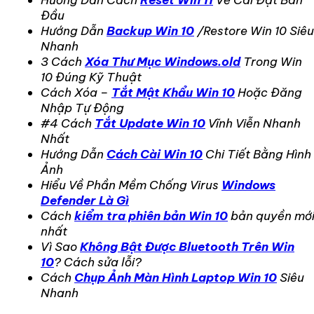
Đầu
Hướng Dẫn
Backup Win 10
/Restore Win 10 Siêu
Nhanh
3 Cách
Xóa Thư Mục Windows.old
Trong Win
10 Đúng Kỹ Thuật
Cách Xóa –
Tắt Mật Khẩu Win 10
Hoặc Đăng
Nhập Tự Động
#4 Cách
Tắt Update Win 10
Vĩnh Viễn Nhanh
Nhất
Hướng Dẫn
Cách Cài Win 10
Chi Tiết Bằng Hình
Ảnh
Hiểu Về Phần Mềm Chống Virus
Windows
Defender Là Gì
Cách
kiểm tra phiên bản Win 10
bản quyền mớ
nhất
Vì Sao
Không Bật Được Bluetooth Trên Win
10
? Cách sửa lỗi?
Cách
Chụp Ảnh Màn Hình Laptop Win 10
Siêu
Nhanh