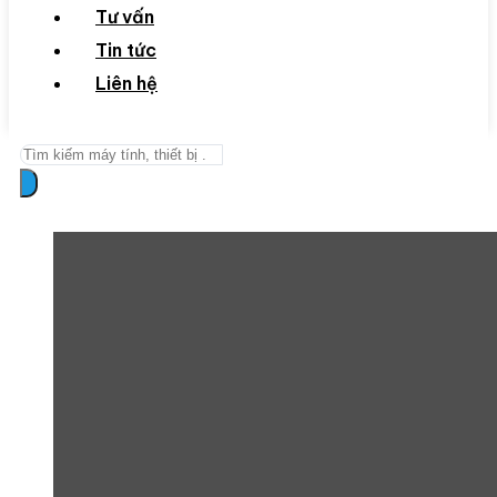
Tư vấn
Tin tức
Liên hệ
Search
...