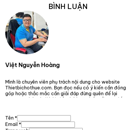
BÌNH LUẬN
Việt Nguyễn Hoàng
Mình là chuyên viên phụ trách nội dung cho website
Thietbichothue.com. Bạn đọc nếu có ý kiến cần đóng
góp hoặc thắc mắc cần giải đáp đừng quên để lại
comment bên dưới bài viết nhé hoặc kết nối trực tiếp
với mình
Tại Đây .
Tên *
Email *