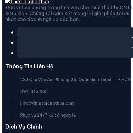
Đơn vị tiên phong trong lĩnh vực cho thuê thiết bị CNT
& Sự kiện. Chúng tôi cam kết mang lại giải pháp tối ưu
nhất cho doanh nghiệp của bạn.
Thông Tin Liên Hệ
232 Chu Văn An, Phường 26, Quận Bình Thạnh, TP.HCM
0911 416 129
info@thietbichothue.com
Phục vụ 24/7 kể cả ngày lễ
Dịch Vụ Chính