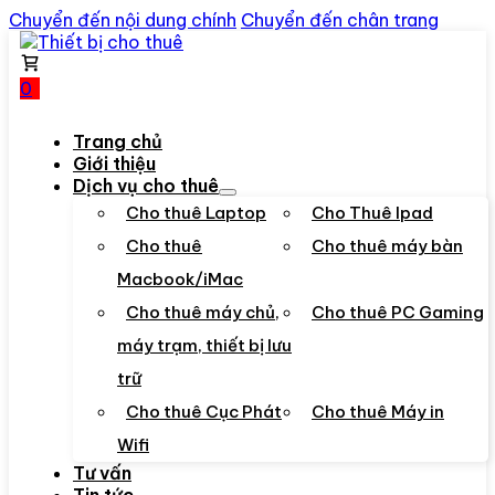
Chuyển đến nội dung chính
Chuyển đến chân trang
0
Trang chủ
Giới thiệu
Dịch vụ cho thuê
Cho thuê Laptop
Cho Thuê Ipad
Cho thuê
Cho thuê máy bàn
Macbook/iMac
Cho thuê máy chủ,
Cho thuê PC Gaming
máy trạm, thiết bị lưu
trữ
Cho thuê Cục Phát
Cho thuê Máy in
Wifi
Tư vấn