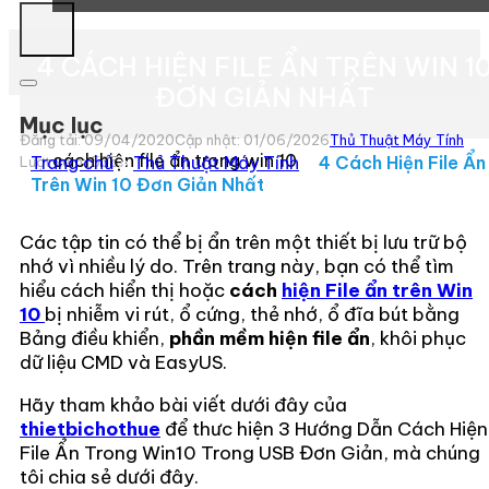
4 CÁCH HIỆN FILE ẨN TRÊN WIN 1
ĐƠN GIẢN NHẤT
Mục lục
Đăng tải: 09/04/2020
Cập nhật: 01/06/2026
Thủ Thuật Máy Tính
cách hiện file ẩn trong win 10
Trang chủ
»
Thủ Thuật Máy Tính
»
4 Cách Hiện File Ẩn
Lượt xem:
535
Trên Win 10 Đơn Giản Nhất
Các tập tin có thể bị ẩn trên một thiết bị lưu trữ bộ
nhớ vì nhiều lý do. Trên trang này, bạn có thể tìm
hiểu cách hiển thị hoặc
cách
hiện File ẩn trên Win
10
bị nhiễm vi rút, ổ cứng, thẻ nhớ, ổ đĩa bút bằng
Bảng điều khiển,
phần mềm hiện file ẩn
, khôi phục
dữ liệu CMD và EasyUS.
Hãy tham khảo bài viết dưới đây của
thietbichothue
để thưc hiện 3 Hướng Dẫn Cách Hiện
File Ẩn Trong Win10 Trong USB Đơn Giản, mà chúng
tôi chia sẻ dưới đây.